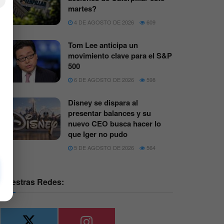
×
martes?
4 DE AGOSTO DE 2026
609
Tom Lee anticipa un
movimiento clave para el S&P
500
6 DE AGOSTO DE 2026
598
Disney se dispara al
presentar balances y su
nuevo CEO busca hacer lo
que Iger no pudo
5 DE AGOSTO DE 2026
564
Nuestras Redes: