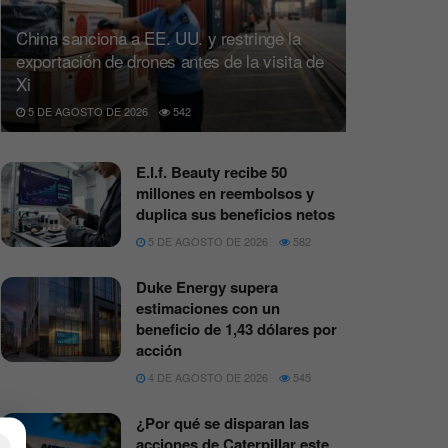
China sanciona a EE. UU. y restringe la
exportación de drones antes de la visita de
Xi
5 DE AGOSTO DE 2026
542
E.l.f. Beauty recibe 50
millones en reembolsos y
duplica sus beneficios netos
5 DE AGOSTO DE 2026
582
Duke Energy supera
estimaciones con un
beneficio de 1,43 dólares por
acción
4 DE AGOSTO DE 2026
545
¿Por qué se disparan las
acciones de Caterpillar este