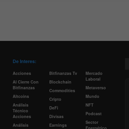
De Interes:
Acciones
Bitfinanzas Tv
Mercado
Laboral
Al Cierre Con
Blockchain
Bitfinanzas
Metaverso
Commodities
Altcoins
Mundo
Cripto
Análisis
NFT
DeFi
Técnico
Podcast
Acciones
Divisas
Sector
Análisis
Earnings
Energético