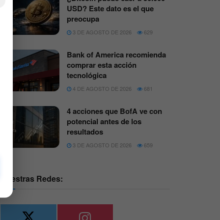
×
USD? Este dato es el que
preocupa
3 DE AGOSTO DE 2026
629
Bank of America recomienda
comprar esta acción
tecnológica
4 DE AGOSTO DE 2026
681
4 acciones que BofA ve con
potencial antes de los
resultados
3 DE AGOSTO DE 2026
659
Nuestras Redes: