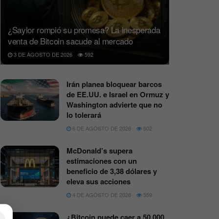
¿Saylor rompió su promesa? La inesperada
venta de Bitcoin sacude al mercado
3 DE AGOSTO DE 2026
592
Irán planea bloquear barcos
de EE.UU. e Israel en Ormuz y
Washington advierte que no
lo tolerará
6 DE AGOSTO DE 2026
602
McDonald’s supera
estimaciones con un
beneficio de 3,38 dólares y
eleva sus acciones
4 DE AGOSTO DE 2026
559
¿Bitcoin puede caer a 50.000