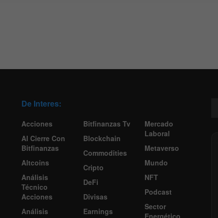
De Interes:
Acciones
Bitfinanzas Tv
Mercado
Laboral
Al Cierre Con
Blockchain
Bitfinanzas
Metaverso
Commodities
Altcoins
Mundo
Cripto
Análisis
NFT
DeFi
Técnico
Podcast
Acciones
Divisas
Sector
Análisis
Earnings
Energético