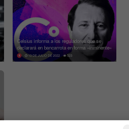
Celsius informa a los reguladores que se
declarará en bancarrota en forma «inminente»
13 DE JULIO DE 2022
523