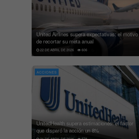
United Airlines supera expectativas: el motivo
de recortar su meta anual
22 DE ABRIL DE 2026
606
ACCIONES
UnitedHealth supera estimaciones: el factor
que disparó la acción un 8%
21 DE ABRIL DE 2026
678