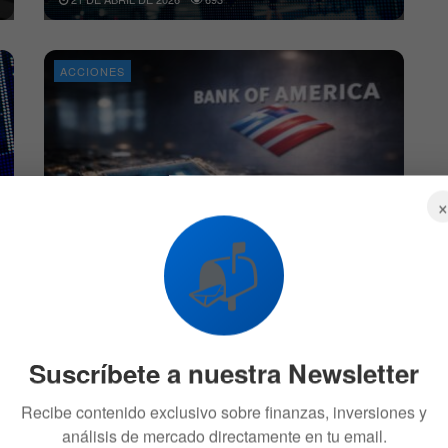
ACCIONES
Bank of America elige 5 acciones: el gigante
📬
de IA para comprar
19 DE ABRIL DE 2026
2.4K
ACCIONES
Suscríbete a nuestra Newsletter
Recibe contenido exclusivo sobre finanzas, inversiones y
análisis de mercado directamente en tu email.