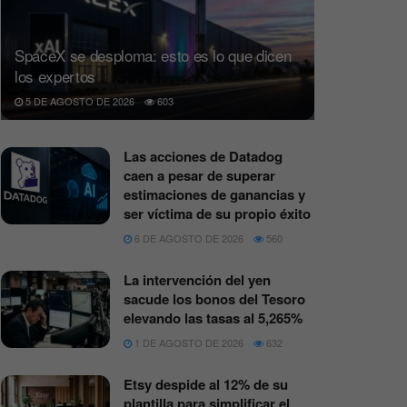
SpaceX se desploma: esto es lo que dicen
los expertos
5 DE AGOSTO DE 2026
603
Las acciones de Datadog
caen a pesar de superar
estimaciones de ganancias y
ser víctima de su propio éxito
6 DE AGOSTO DE 2026
560
La intervención del yen
sacude los bonos del Tesoro
elevando las tasas al 5,265%
1 DE AGOSTO DE 2026
632
Etsy despide al 12% de su
plantilla para simplificar el