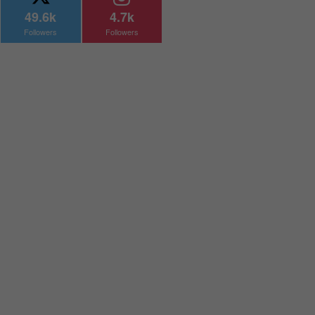
49.6k
4.7k
Followers
Followers