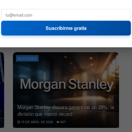
TSMC y ASML: Ganancias récord y un futuro
Suscribirme gratis
incierto
16 DE ABRIL DE 2026
755
ACCIONES
Morgan Stanley dispara ganancias un 29%: la
división que marcó récord
15 DE ABRIL DE 2026
607