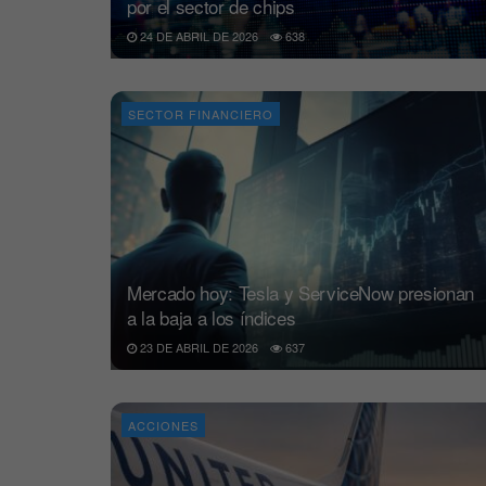
por el sector de chips
24 DE ABRIL DE 2026
638
SECTOR FINANCIERO
Mercado hoy: Tesla y ServiceNow presionan
a la baja a los índices
23 DE ABRIL DE 2026
637
ACCIONES