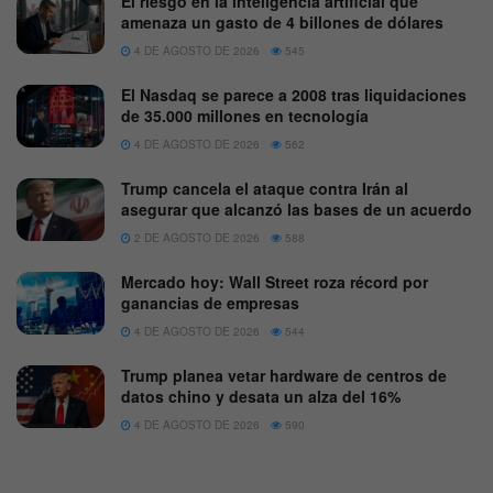
El riesgo en la inteligencia artificial que
amenaza un gasto de 4 billones de dólares
4 DE AGOSTO DE 2026
545
El Nasdaq se parece a 2008 tras liquidaciones
de 35.000 millones en tecnología
4 DE AGOSTO DE 2026
562
Trump cancela el ataque contra Irán al
asegurar que alcanzó las bases de un acuerdo
2 DE AGOSTO DE 2026
588
Mercado hoy: Wall Street roza récord por
ganancias de empresas
4 DE AGOSTO DE 2026
544
Trump planea vetar hardware de centros de
datos chino y desata un alza del 16%
4 DE AGOSTO DE 2026
590