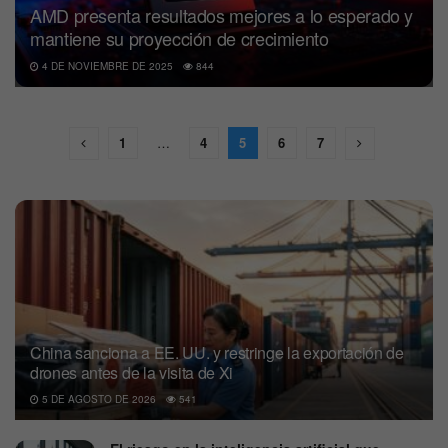
AMD presenta resultados mejores a lo esperado y
mantiene su proyección de crecimiento
4 DE NOVIEMBRE DE 2025
844
1
…
4
5
6
7
China sanciona a EE. UU. y restringe la exportación de
drones antes de la visita de Xi
5 DE AGOSTO DE 2026
541