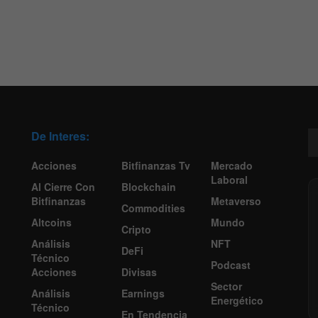
De Interes:
Acciones
Bitfinanzas Tv
Mercado
Laboral
Al Cierre Con
Blockchain
Bitfinanzas
Metaverso
Commodities
Altcoins
Mundo
Cripto
Análisis
NFT
DeFi
Técnico
Podcast
Acciones
Divisas
Sector
Análisis
Earnings
Energético
Técnico
En Tendencia