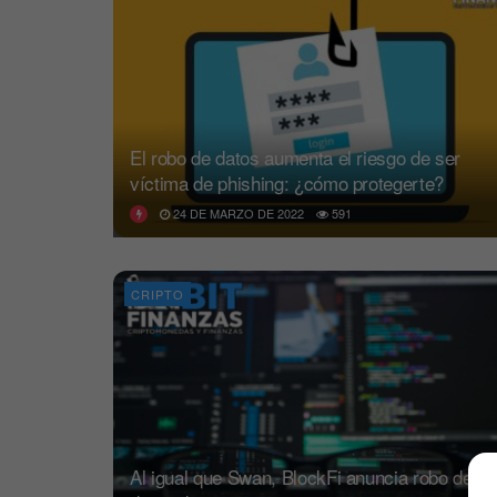
El robo de datos aumenta el riesgo de ser
víctima de phishing: ¿cómo protegerte?
24 DE MARZO DE 2022
591
CRIPTO
Al igual que Swan, BlockFi anuncia robo de