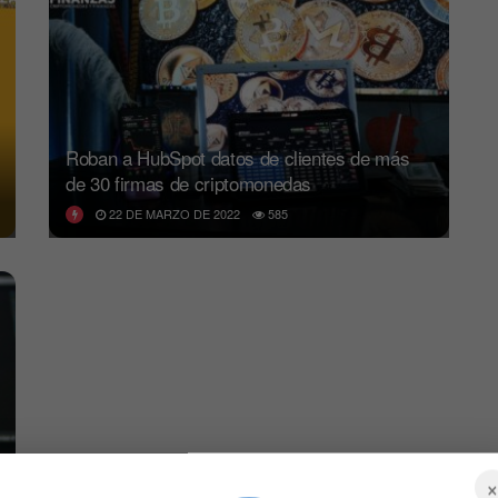
Roban a HubSpot datos de clientes de más
de 30 firmas de criptomonedas
22 DE MARZO DE 2022
585