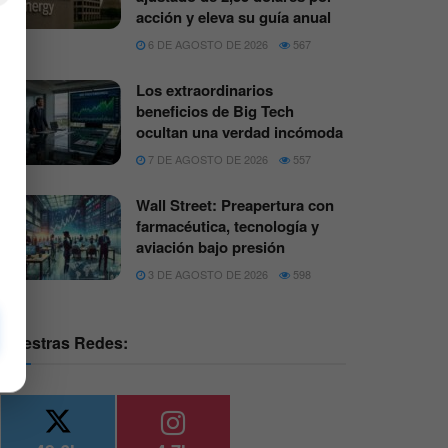
acción y eleva su guía anual
6 DE AGOSTO DE 2026
567
Los extraordinarios
beneficios de Big Tech
ocultan una verdad incómoda
7 DE AGOSTO DE 2026
557
Wall Street: Preapertura con
farmacéutica, tecnología y
aviación bajo presión
3 DE AGOSTO DE 2026
598
Nuestras Redes: