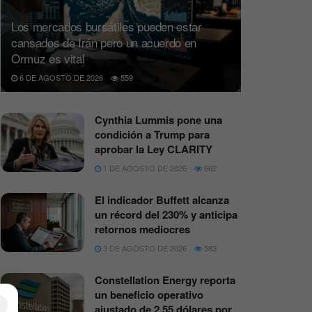
Los mercados bursátiles pueden estar
cansados de Irán pero un acuerdo en
Ormuz es vital
6 DE AGOSTO DE 2026
559
Cynthia Lummis pone una
condición a Trump para
aprobar la Ley CLARITY
1 DE AGOSTO DE 2026
662
El indicador Buffett alcanza
un récord del 230% y anticipa
retornos mediocres
3 DE AGOSTO DE 2026
583
Constellation Energy reporta
un beneficio operativo
×
ajustado de 2,55 dólares por