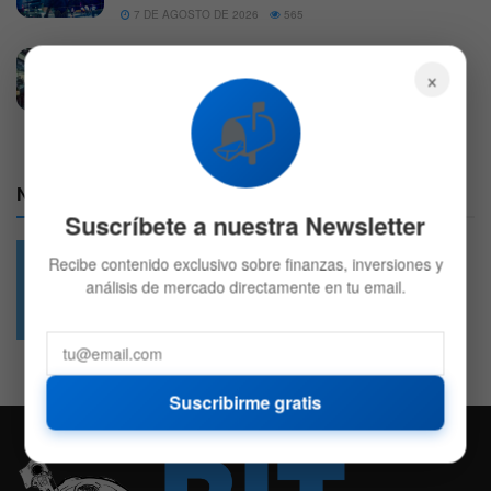
7 DE AGOSTO DE 2026
565
Wall Street: Preapertura con farmacéutica,
×
tecnología y aviación bajo presión
📬
3 DE AGOSTO DE 2026
601
Nuestras Redes:
Suscríbete a nuestra Newsletter
Recibe contenido exclusivo sobre finanzas, inversiones y
análisis de mercado directamente en tu email.
49.6k
4.7k
Followers
Followers
Suscribirme gratis