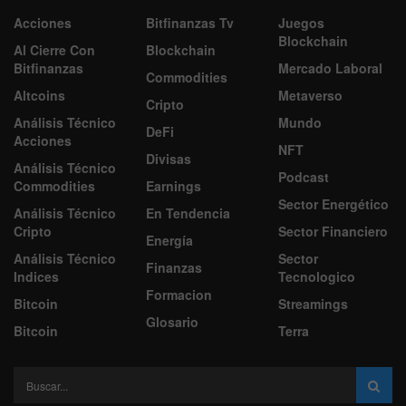
Acciones
Bitfinanzas Tv
Juegos
Blockchain
Al Cierre Con
Blockchain
Bitfinanzas
Mercado Laboral
Commodities
Altcoins
Metaverso
Cripto
Análisis Técnico
Mundo
DeFi
Acciones
NFT
Divisas
Análisis Técnico
Podcast
Commodities
Earnings
Sector Energético
Análisis Técnico
En Tendencia
Cripto
Sector Financiero
Energía
Análisis Técnico
Sector
Finanzas
Indices
Tecnologico
Formacion
Bitcoin
Streamings
Glosario
Bitcoin
Terra