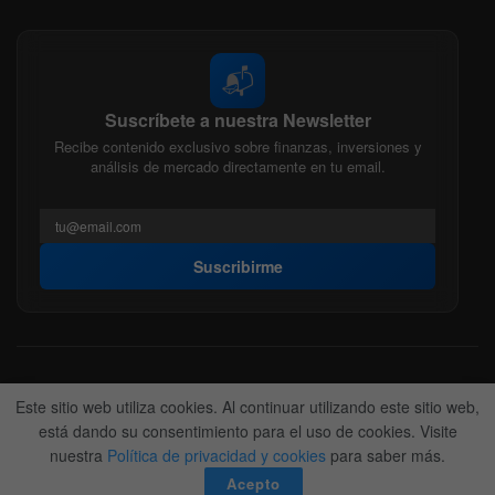
📬
Suscríbete a nuestra Newsletter
Recibe contenido exclusivo sobre finanzas, inversiones y
análisis de mercado directamente en tu email.
Suscribirme
Acerca de nosotros
Politica Editorial
Nuestro Equipo
Este sitio web utiliza cookies. Al continuar utilizando este sitio web,
Contactanos
Anunciate
está dando su consentimiento para el uso de cookies. Visite
nuestra
Política de privacidad y cookies
para saber más.
© 2022-2026
BitFinanzas
- Hecho por
Team DM. 😎
Acepto