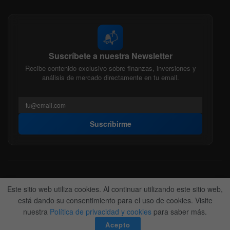
📬
Suscríbete a nuestra Newsletter
Recibe contenido exclusivo sobre finanzas, inversiones y
análisis de mercado directamente en tu email.
Suscribirme
Acerca de nosotros
Politica Editorial
Nuestro Equipo
Este sitio web utiliza cookies. Al continuar utilizando este sitio web,
Contactanos
Anunciate
está dando su consentimiento para el uso de cookies. Visite
nuestra
Política de privacidad y cookies
para saber más.
© 2022-2026
BitFinanzas
- Hecho por
Team DM. 😎
Acepto