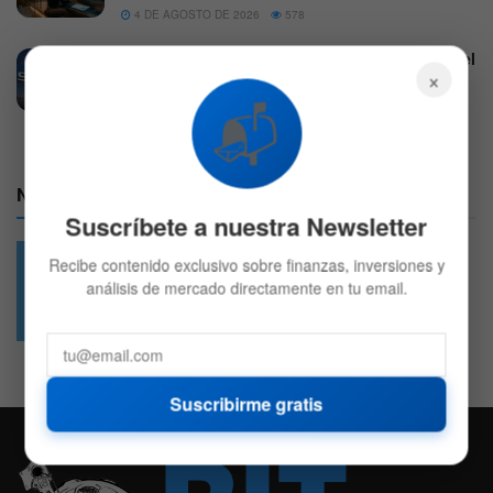
4 DE AGOSTO DE 2026
578
SpaceX podría sufrir más presión al liberarse el
×
primer lote de acciones desde su debut
📬
6 DE AGOSTO DE 2026
654
Nuestras Redes:
Suscríbete a nuestra Newsletter
Recibe contenido exclusivo sobre finanzas, inversiones y
análisis de mercado directamente en tu email.
49.6k
4.7k
Followers
Followers
Suscribirme gratis