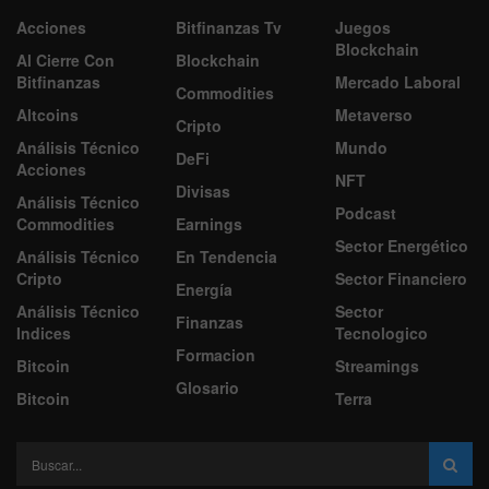
Acciones
Bitfinanzas Tv
Juegos
Blockchain
Al Cierre Con
Blockchain
Bitfinanzas
Mercado Laboral
Commodities
Altcoins
Metaverso
Cripto
Análisis Técnico
Mundo
DeFi
Acciones
NFT
Divisas
Análisis Técnico
Podcast
Commodities
Earnings
Sector Energético
Análisis Técnico
En Tendencia
Cripto
Sector Financiero
Energía
Análisis Técnico
Sector
Finanzas
Indices
Tecnologico
Formacion
Bitcoin
Streamings
Glosario
Bitcoin
Terra