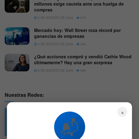
millones exige cautela ante una huelga de
compras
2 DE AGOSTO DE 2026
575
Mercado hoy: Wall Street roza récord por
ganancias de empresas
4 DE AGOSTO DE 2026
546
¿Qué acciones compró y vendió Cathie Wood
últimamente? Hay una gran sorpresa
6 DE AGOSTO DE 2026
695
Nuestras Redes:
×
📬
49.6k
4.7k
Followers
Followers