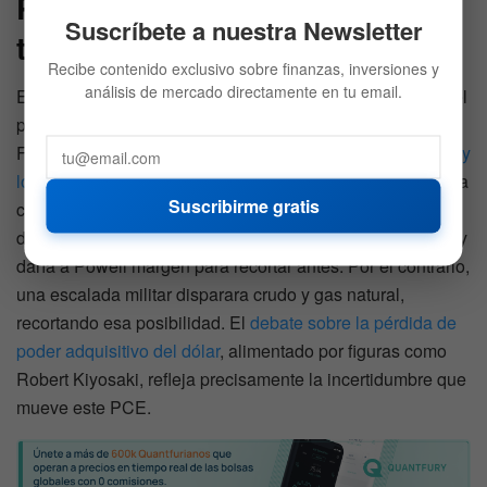
Powell y la presión por bajar
Suscríbete a nuestra Newsletter
tipos
Recibe contenido exclusivo sobre finanzas, inversiones y
análisis de mercado directamente en tu email.
El dato de mayo llega en medio de tensión pública entre el
presidente Donald Trump y el presidente de la Reserva
Federal, Jerome Powell. La
situación geopolítica con Irán y
los avances en las negociaciones de paz
han añadido una
Suscribirme gratis
capa adicional al escenario macro: cualquier compresión
de los precios de la energía aliviaría la inflación headline y
daría a Powell margen para recortar antes. Por el contrario,
una escalada militar disparara crudo y gas natural,
recortando esa posibilidad. El
debate sobre la pérdida de
poder adquisitivo del dólar
, alimentado por figuras como
Robert Kiyosaki, refleja precisamente la incertidumbre que
mueve este PCE.