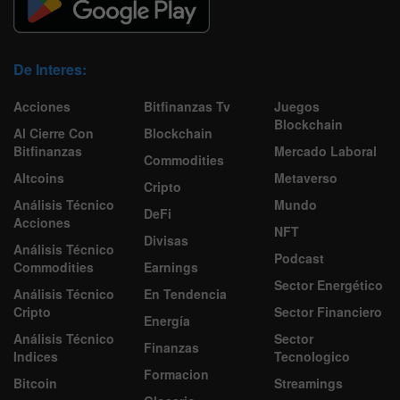
De Interes:
Acciones
Bitfinanzas Tv
Juegos
Blockchain
Al Cierre Con
Blockchain
Bitfinanzas
Mercado Laboral
Commodities
Altcoins
Metaverso
Cripto
Análisis Técnico
Mundo
DeFi
Acciones
NFT
Divisas
Análisis Técnico
Podcast
Commodities
Earnings
Sector Energético
Análisis Técnico
En Tendencia
Cripto
Sector Financiero
Energía
Análisis Técnico
Sector
Finanzas
Indices
Tecnologico
Formacion
Bitcoin
Streamings