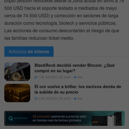
cripto (Bitcoin retrocede desde la zona actual en torno a 76
500 USD hacia el soporte testado a mediados de mayo
cerca de 74 500 USD) y corrección en sectores de larga
duración como tecnología, biotech y servicios públicos.
Las acciones de consumo descontarían el riesgo de que
las familias reduzcan ticket medio.
Articulos
de interes
BlackRock decidió vender Bitcoin: ¿Qué
compró en su lugar?
7 DE AGOSTO DE 2026
668
El oro vuelve a brillar: los motivos detrás de
la subida de su precio
6 DE AGOSTO DE 2026
636