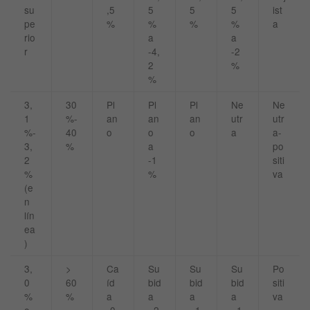
su
,5
5
5
5
ist
pe
%
%
%
%
a
rio
a
a
r
-4,
-2
2
%
%
3,
30
Pl
Pl
Pl
Ne
Ne
1
%-
an
an
an
utr
utr
%-
40
o
o
o
a
a-
3,
%
a
po
2
-1
siti
%
%
va
(e
n
lín
ea
)
3,
>
Ca
Su
Su
Su
Po
0
60
íd
bid
bid
bid
siti
%
%
a
a
a
a
va
o
-0,
+2
+1
+1