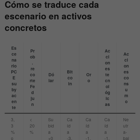
Cómo se traduce cada
escenario en activos
concretos
Es
Pr
Ac
ce
Ac
ob
ci
na
ci
.
on
rio
on
re
es
PC
Bit
es
co
Dó
Or
te
E
co
co
rte
lar
o
cn
su
in
ns
Fe
ol
by
u
d
óg
ac
m
ju
ic
en
o
n
as
te
3,
<
Su
Ca
Ca
Ca
Ne
3
20
bid
íd
íd
íd
utr
%
%
a
a
a
a
a-
o
+0
-3,
-1,
-1,
baj