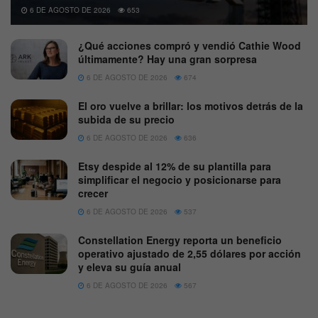
6 DE AGOSTO DE 2026
653
¿Qué acciones compró y vendió Cathie Wood
últimamente? Hay una gran sorpresa
6 DE AGOSTO DE 2026
674
El oro vuelve a brillar: los motivos detrás de la
subida de su precio
6 DE AGOSTO DE 2026
636
Etsy despide al 12% de su plantilla para
simplificar el negocio y posicionarse para
crecer
6 DE AGOSTO DE 2026
537
Constellation Energy reporta un beneficio
operativo ajustado de 2,55 dólares por acción
y eleva su guía anual
6 DE AGOSTO DE 2026
567