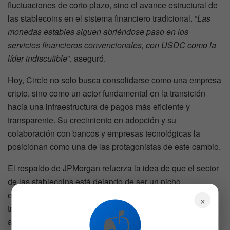
fluctuaciones de corto plazo, sino el avance estructural de
las stablecoins en el sistema financiero tradicional. “
Las
monedas estables siguen abriéndose paso en los
servicios financieros convencionales, con USDC como la
líder indiscutible
”, aseguró.
Hoy, Circle no solo busca consolidarse como una empresa
cripto, sino como un actor fundamental en la transición
hacia una infraestructura de pagos más eficiente y
transparente. Su crecimiento en adopción y su
colaboración con bancos y empresas tecnológicas la
posicionan como una de las protagonistas de este cambio.
El respaldo de JPMorgan refuerza la idea de que el sector
de las stablecoins está dejando de ser un nicho
especulativo para convertirse en una herramienta real de
×
transacción y resguardo de valor, algo que muchos
📬
analistas ven como un paso clave hacia la integración