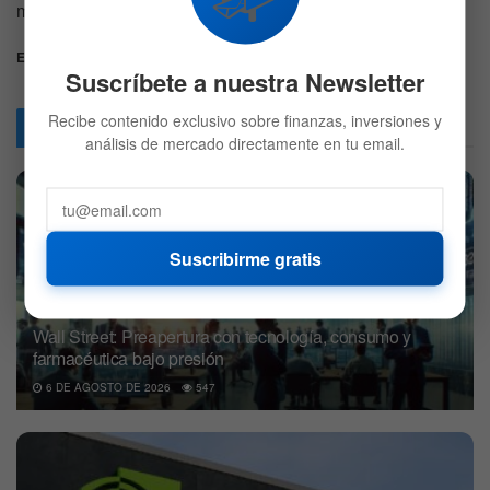
masiva de las criptomonedas en la economía global.
Etiquetas:
Acciones
circle
Criptomonedas
Suscríbete a nuestra Newsletter
Recibe contenido exclusivo sobre finanzas, inversiones y
Articulos
Relacionados
análisis de mercado directamente en tu email.
Suscribirme gratis
Wall Street: Preapertura con tecnología, consumo y
farmacéutica bajo presión
6 DE AGOSTO DE 2026
547