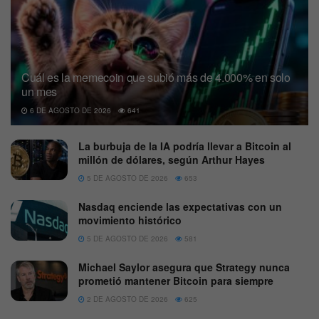
Cuál es la memecoin que subió más de 4.000% en solo
un mes
6 DE AGOSTO DE 2026
641
La burbuja de la IA podría llevar a Bitcoin al
millón de dólares, según Arthur Hayes
5 DE AGOSTO DE 2026
653
Nasdaq enciende las expectativas con un
movimiento histórico
5 DE AGOSTO DE 2026
581
Michael Saylor asegura que Strategy nunca
prometió mantener Bitcoin para siempre
2 DE AGOSTO DE 2026
625