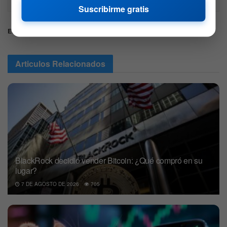
Recuerda hacer siempre tu propia investigación.
Suscribirme gratis
Etiquetas:
ETH
Ethereum
Vitalik Buterin
Articulos
Relacionados
BlackRock decidió vender Bitcoin: ¿Qué compró en su
lugar?
7 DE AGOSTO DE 2026
705