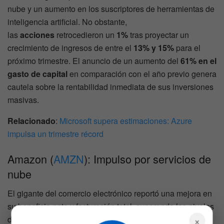
nube y un aumento en los suscriptores de herramientas de
inteligencia artificial. No obstante,
las
acciones
retrocedieron un
1%
tras proyectar un
crecimiento de ingresos de entre el
13% y 15%
para el
próximo trimestre. El anuncio de un aumento del
61% en el
gasto de capital
en comparación con el año previo genera
cautela sobre la rentabilidad inmediata de sus inversiones
masivas.
Relacionado
:
Microsoft supera estimaciones: Azure
impulsa un trimestre récord
Amazon (
AMZN
): Impulso por servicios de
nube
El gigante del comercio electrónico reportó una mejora en
su beneficio neto y facturación total, superando los niveles
del año anterior. El crecimiento estuvo liderado por su
×