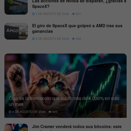
Las acciones de Nvidia se disparan, ¿gracias a
SpaceX?
5 DE AGOSTO DE 2026
637
El giro de SpaceX que golpeó a AMD tras sus
ganancias
5 DE AGOSTO DE 2026
588
Cuál es la memecoin que subió más de 4.000% en solo
un mes
6 DE AGOSTO DE 2026
623
Jim Cramer venderá todos sus bitcoins: este