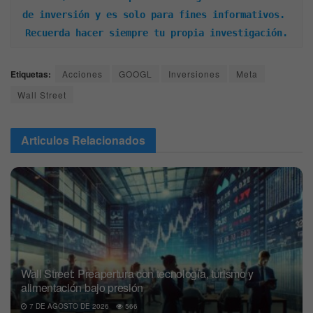
de inversión y es solo para fines informativos. 
Recuerda hacer siempre tu propia investigación.
Etiquetas:
Acciones
GOOGL
Inversiones
Meta
Wall Street
Articulos
Relacionados
Wall Street: Preapertura con tecnología, turismo y
alimentación bajo presión
7 DE AGOSTO DE 2026
566