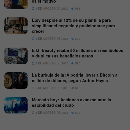
es el motivo
4 DE AGOSTO DE 2026
588
Etsy despide al 12% de su plantilla para
simplificar el negocio y posicionarse para
crecer
6 DE AGOSTO DE 2026
533
E.l.f. Beauty recibe 50 millones en reembolsos
y duplica sus beneficios netos
5 DE AGOSTO DE 2026
580
La burbuja de la IA podría llevar a Bitcoin al
millón de dólares, según Arthur Hayes
5 DE AGOSTO DE 2026
643
Mercado hoy: Acciones avanzan ante la
estabilidad del crudo
5 DE AGOSTO DE 2026
571