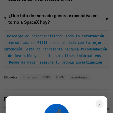
¿Qué hito de mercado genera expectativa en
▼
torno a SpaceX hoy?
Descargo de responsabilidad: Toda la información 
encontrada en Bitfinanzas es dada con la mejor 
intención, esta no representa ninguna recomendación 
de inversión y es solo para fines informativos. 
Recuerda hacer siempre tu propia investigación.
Etiquetas:
Finanzas
FISV
RIVN
tecnologia
Deja una respuesta
×
Tu dirección de correo electrónico no será publicada.
Los campos