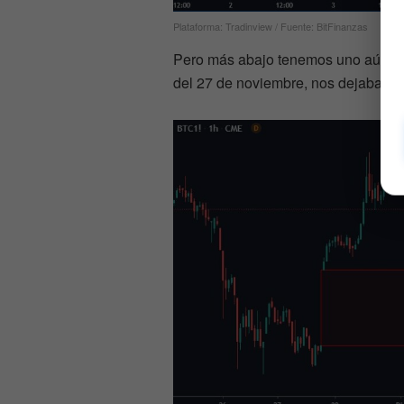
Plataforma: Tradinview / Fuente: BitFinanzas
Pero más abajo tenemos uno aún má
del 27 de noviembre, nos dejaba u