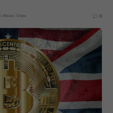
0
En
Bitcoin
,
Cripto