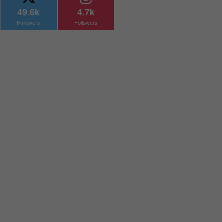
49.6k
4.7k
Followers
Followers