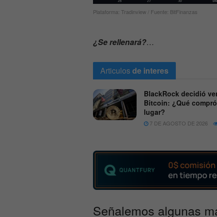
Plataforma: Tradinview / Fuente: BitFinanzas
¿Se rellenará?
…
Articulos
de interes
BlackRock decidió ve
Bitcoin: ¿Qué compró
lugar?
7 DE AGOSTO DE 2026
Señalemos algunas mac