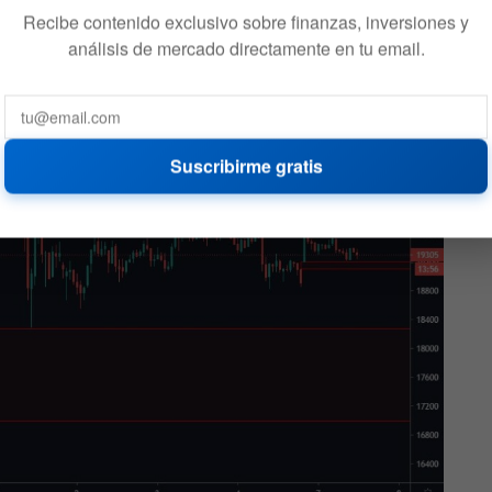
Recibe contenido exclusivo sobre finanzas, inversiones y
análisis de mercado directamente en tu email.
s grande que llega hasta los
$17.000
. El fin de semana
n GAP muy grande detrás.
Suscribirme gratis