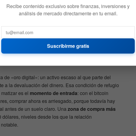
úa como refugio igual que el oro, pero además tiene una
Recibe contenido exclusivo sobre finanzas, inversiones y
les solares, electrónica, vehículos eléctricos) que el oro
análisis de mercado directamente en tu email.
nzado su precio más alto en cuatro años. Históricamente
uando el metal amarillo sube, la plata tiende a subir más
e es un refugio con más nervio.
Suscribirme gratis
digital, pero con cautela en
a de «oro digital»: un activo escaso al que parte del
 a la devaluación del dinero. Esa condición de refugio
 matizar es el
momento de entrada
: con el bitcoin
ares, comprar ahora es arriesgado, porque todavía hay
al antes de un suelo claro. Una
zona de compra más
 dólares, niveles desde los que la relación
notable.