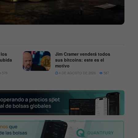
 los
Jim Cramer venderá todos
subida
sus bitcoins: este es el
motivo
579
4 DE AGOSTO DE 2026
587