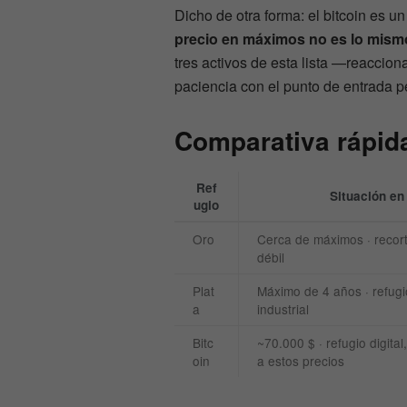
Dicho de otra forma: el bitcoin es un
precio en máximos no es lo mism
tres activos de esta lista —reaccion
paciencia con el punto de entrada pe
Comparativa rápida
Ref
Situación en
ugio
Oro
Cerca de máximos · recort
débil
Plat
Máximo de 4 años · refug
a
industrial
Bitc
~70.000 $ · refugio digita
oin
a estos precios