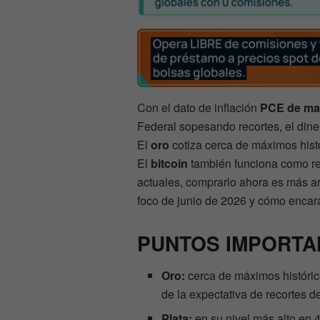
Con el dato de inflación
PCE de m
Federal sopesando recortes, el din
El
oro
cotiza cerca de máximos hist
El
bitcoin
también funciona como ref
actuales, comprarlo ahora es más arr
foco de junio de 2026 y cómo encara
PUNTOS IMPORTA
Oro:
cerca de máximos histórico
de la expectativa de recortes d
Plata:
en su nivel más alto en 4