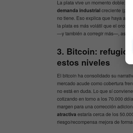
La plata vive un momento doble: act
demanda industrial
creciente (pane
no tiene. Eso explica que haya alca
la plata es más volátil que el oro: c
—y también a corregir más—, así qu
3. Bitcoin: refugio 
estos niveles
El bitcoin ha consolidado su narrativ
mercado acude como cobertura frente
no está en duda. Lo que sí conviene
cotizando en torno a los 70.000 dól
margen para una corrección adicion
atractiva
estaría cerca de los 50.000
riesgo/recompensa mejora de forma 