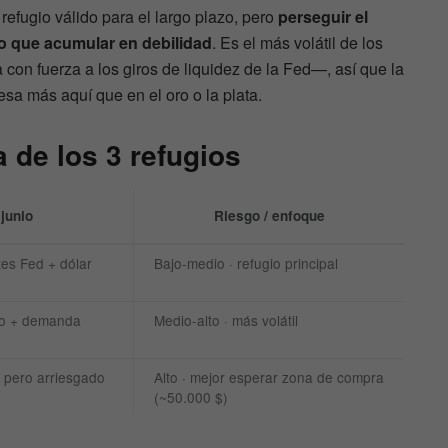
 refugio válido para el largo plazo, pero
perseguir el
o que acumular en debilidad
. Es el más volátil de los
a con fuerza a los giros de liquidez de la Fed—, así que la
sa más aquí que en el oro o la plata.
 de los 3 refugios
 junio
Riesgo / enfoque
es Fed + dólar
Bajo-medio · refugio principal
io + demanda
Medio-alto · más volátil
l, pero arriesgado
Alto · mejor esperar zona de compra
(~50.000 $)