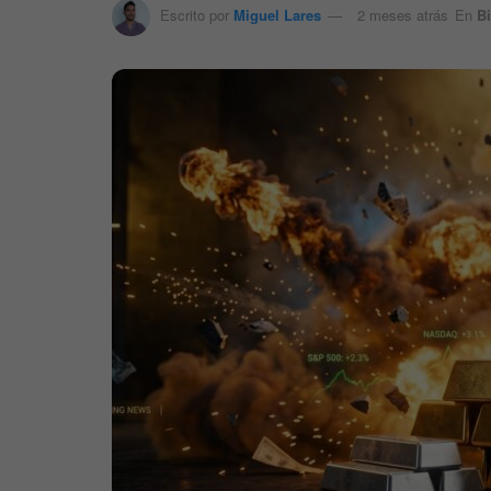
Escrito por
Miguel Lares
2 meses atrás
En
Bi