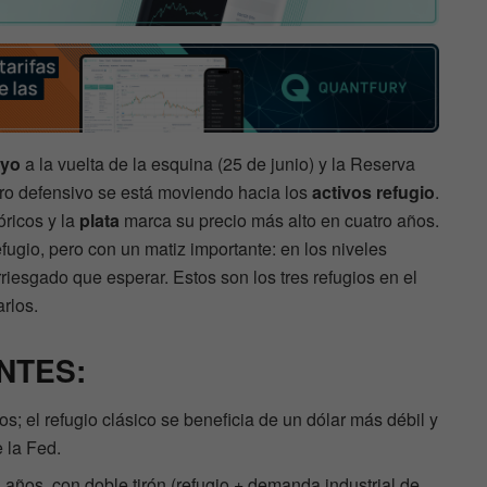
ayo
a la vuelta de la esquina (25 de junio) y la Reserva
ero defensivo se está moviendo hacia los
activos refugio
.
óricos y la
plata
marca su precio más alto en cuatro años.
ugio, pero con un matiz importante: en los niveles
iesgado que esperar. Estos son los tres refugios en el
rlos.
NTES:
s; el refugio clásico se beneficia de un dólar más débil y
e la Fed.
 años, con doble tirón (refugio + demanda industrial de