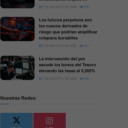
5 DE AGOSTO DE 2026
576
Los futuros perpetuos son
los nuevos derivados de
riesgo que podrían amplificar
colapsos bursátiles
6 DE AGOSTO DE 2026
551
La intervención del yen
sacude los bonos del Tesoro
elevando las tasas al 5,265%
1 DE AGOSTO DE 2026
630
Nuestras Redes: