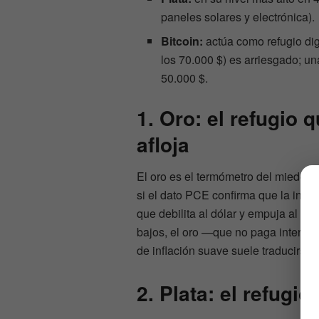
paneles solares y electrónica).
Bitcoin:
actúa como refugio digi
los 70.000 $) es arriesgado; u
50.000 $.
1. Oro: el refugio
afloja
El oro es el termómetro del miedo de
si el dato PCE confirma que la inflaci
que debilita al dólar y empuja al m
bajos, el oro —que no paga interés—
de inflación suave suele traducirse
2. Plata: el refugio