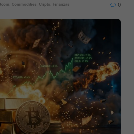
0
tcoin
,
Commodities
,
Cripto
,
Finanzas