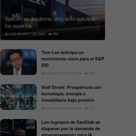
SpaceX se desploma: esto es lo que dicen
los expertos
5 DE AGOSTO DE 2026
599
Tom Lee anticipa un
movimiento clave para el S&P
500
6 DE AGOSTO DE 2026
578
Wall Street: Preapertura con
tecnología, energía e
inmobiliario bajo presión
4 DE AGOSTO DE 2026
571
Los ingresos de SanDisk se
disparan por la demanda de
almacenamiento para IA