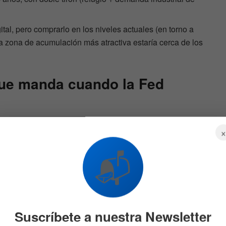
tal, pero comprarlo en los niveles actuales (en torno a
na zona de acumulación más atractiva estaría cerca de los
 que manda cuando la Fed
 los mercados, y en junio brilla por una razón concreta:
ón cede, la Fed tendrá vía libre para recortar tipos, lo
etal al alza. Cada vez que el mercado descuenta tipos más
📬
 se vuelve relativamente más atractivo. Por eso un dato
 en un nuevo impulso para el metal precioso.
 con motor industrial
Suscríbete a nuestra Newsletter