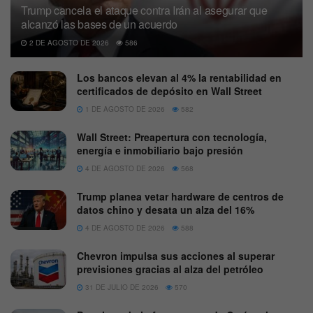
Trump cancela el ataque contra Irán al asegurar que
alcanzó las bases de un acuerdo
2 DE AGOSTO DE 2026
586
Los bancos elevan al 4% la rentabilidad en
certificados de depósito en Wall Street
1 DE AGOSTO DE 2026
582
Wall Street: Preapertura con tecnología,
energía e inmobiliario bajo presión
4 DE AGOSTO DE 2026
568
Trump planea vetar hardware de centros de
datos chino y desata un alza del 16%
4 DE AGOSTO DE 2026
588
Chevron impulsa sus acciones al superar
previsiones gracias al alza del petróleo
31 DE JULIO DE 2026
570