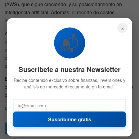
(AWS), que sigue creciendo, y su posicionamiento en
inteligencia artificial. Además, el recorte de costes
aplicado en los últimos trimestres mejoró márgenes.
×
Aun así, no está exenta de riesgos. El crecimiento del
📬
comercio electrónico es más lento que antes y la
competencia en cloud se intensifica. Si el mercado
empieza a exigir resultados más concretos, la acción
podría perder tracción.
Suscríbete a nuestra Newsletter
En estos momentos, la acción cotiza en los 250 USD,
Recibe contenido exclusivo sobre finanzas, inversiones y
cuando en dos oportunidades en el año se ha derrumbado
análisis de mercado directamente en tu email.
por debajo de los 200 USD.
Etiquetas:
Acciones
Amazon
AMD
Broadcom
Intel
Suscribirme gratis
Articulos
Relacionados