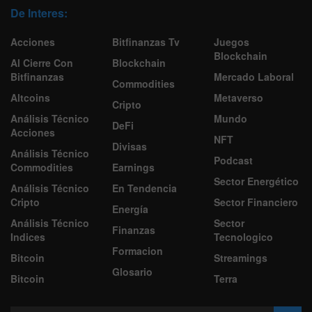
De Interes:
Acciones
Bitfinanzas Tv
Juegos
Blockchain
Al Cierre Con
Blockchain
Bitfinanzas
Mercado Laboral
Commodities
Altcoins
Metaverso
Cripto
Análisis Técnico
Mundo
DeFi
Acciones
NFT
Divisas
Análisis Técnico
Podcast
Commodities
Earnings
Sector Energético
Análisis Técnico
En Tendencia
Cripto
Sector Financiero
Energía
Análisis Técnico
Sector
Finanzas
Indices
Tecnologico
Formacion
Bitcoin
Streamings
Glosario
Bitcoin
Terra