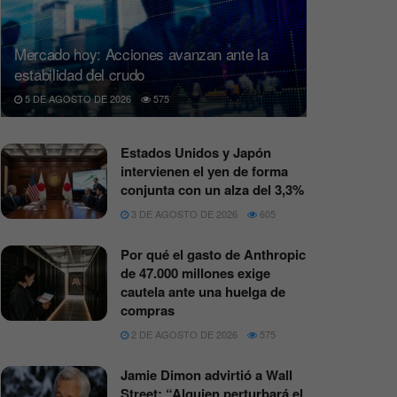
Mercado hoy: Acciones avanzan ante la
estabilidad del crudo
5 DE AGOSTO DE 2026
575
Estados Unidos y Japón
intervienen el yen de forma
conjunta con un alza del 3,3%
3 DE AGOSTO DE 2026
605
Por qué el gasto de Anthropic
de 47.000 millones exige
cautela ante una huelga de
compras
2 DE AGOSTO DE 2026
575
Jamie Dimon advirtió a Wall
Street: “Alguien perturbará el