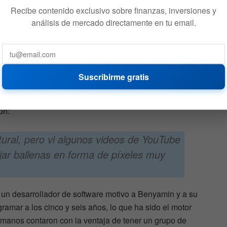
Recibe contenido exclusivo sobre finanzas, inversiones y
análisis de mercado directamente en tu email.
de Ahmed anteriormente habría lanzado un set inspirado
 rendimiento que Wierd Whales ha tenido. Para esta
Suscribirme gratis
meme de ballena pixelada el cual es un conocido estilo de
programa para crear el conjunto de 3.350 ballenas tipo
ph:
tural, pero vi algunos videos de YouTube
jar ballenas en forma de píxeles muy
 un desarrollador de software motivo a Benyamin y a su
amar a los cinco y seis años, lo que ha sido el motor
ermanos contaron con la ventaja de tener un grupo de