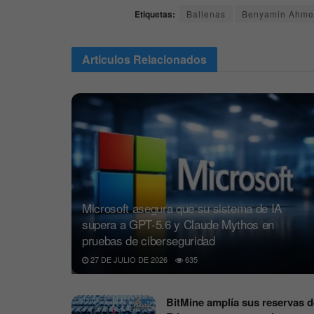
Etiquetas:
Ballenas
Benyamin Ahm
Articulos
Relacionados
Microsoft asegura que su sistema de IA
supera a GPT-5.6 y Claude Mythos en
pruebas de ciberseguridad
27 DE JULIO DE 2026
635
BitMine amplía sus reservas d