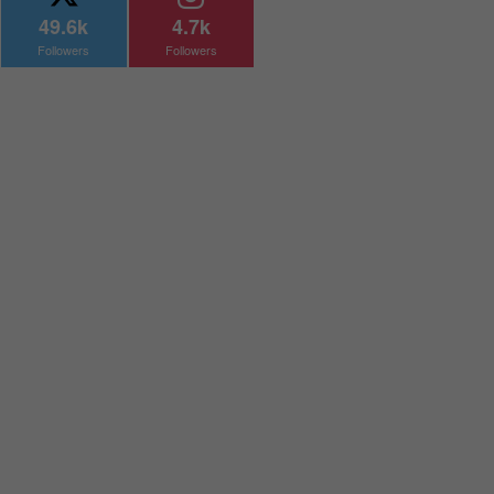
49.6k
4.7k
Followers
Followers