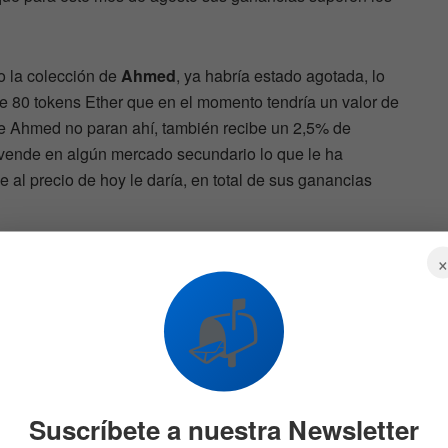
o la colección de
Ahmed
, ya habría estado agotada, lo
 de 80 tokens Ether que en el momento tendría un valor de
e Ahmed no paran ahí, también recibe un 2,5% de
vende en algún mercado secundario lo que le ha
e al precio de hoy le daría, en total de sus ganancias
📬
que el
Las acciones de software
nivel
son un caos absoluto.
or lo
También lo es todo el
onar
negocio de la IA
7 DE AGOSTO DE 2026
576
582
Suscríbete a nuestra Newsletter