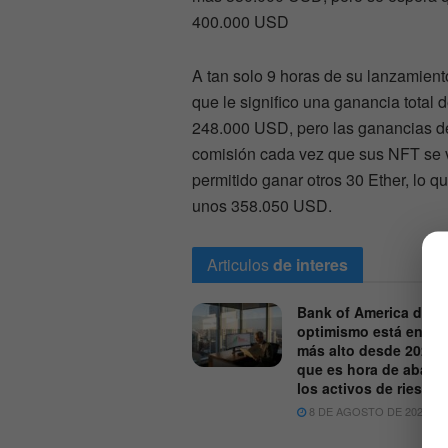
400.000 USD
A tan solo 9 horas de su lanzamient
que le significo una ganancia total
248.000 USD, pero las ganancias d
comisión cada vez que sus NFT se 
permitido ganar otros 30 Ether, lo qu
unos 358.050 USD.
Articulos
de interes
Bank of America dice 
optimismo está en su 
más alto desde 2021 p
que es hora de aband
los activos de riesgo
8 DE AGOSTO DE 2026