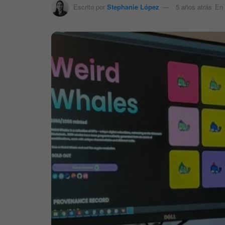
Escrito por
Stephanie López
5 años atrás
En