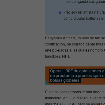
mes de agosto sus gana
«No soy un artista natur
cómo dibujar ballenas e
Benyamin Ahmed, un niño de tan sol
codificación, ha logrado ganar más
arte pixeladas a las cuales nombro
fungibles, NFT.
Sus dos pasatiempos le han dado a 
financiero, en julio realizo la vent
más 350.000 USD, pero se espera q