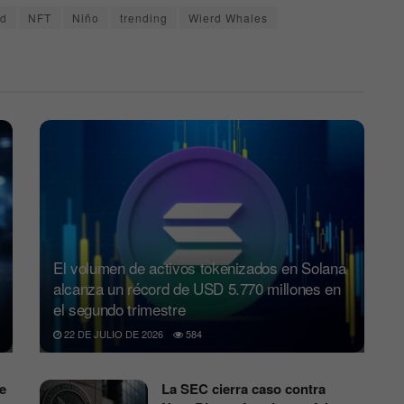
ed
NFT
Niño
trending
Wierd Whales
El volumen de activos tokenizados en Solana
alcanza un récord de USD 5.770 millones en
el segundo trimestre
22 DE JULIO DE 2026
584
e
La SEC cierra caso contra