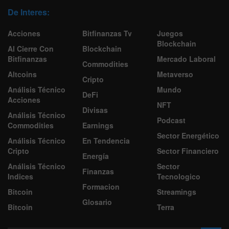
De Interes:
Acciones
Bitfinanzas Tv
Juegos
Blockchain
Al Cierre Con
Blockchain
Bitfinanzas
Mercado Laboral
Commodities
Altcoins
Metaverso
Cripto
Análisis Técnico
Mundo
DeFi
Acciones
NFT
Divisas
Análisis Técnico
Podcast
Commodities
Earnings
Sector Energético
Análisis Técnico
En Tendencia
Cripto
Sector Financiero
Energía
Análisis Técnico
Sector
Finanzas
Indices
Tecnologico
Formacion
Bitcoin
Streamings
Glosario
Bitcoin
Terra