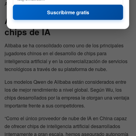
Alibaba durante la llamada.
Suscribirme gratis
Alibaba presume ventaja en
chips de IA
Alibaba se ha consolidado como uno de los principales
jugadores chinos en el desarrollo de chips para
inteligencia artificial y en la comercialización de servicios
tecnológicos a través de su plataforma de nube.
Los modelos Qwen de Alibaba están considerados entre
los de mejor rendimiento a nivel global. Según Wu, los
chips desarrollados por la empresa le otorgan una ventaja
importante frente a sus competidores.
“Como el único proveedor de nube de IA en China capaz
de ofrecer chips de inteligencia artificial desarrollados
internamente a gran escala, hemos asegurado autonomía