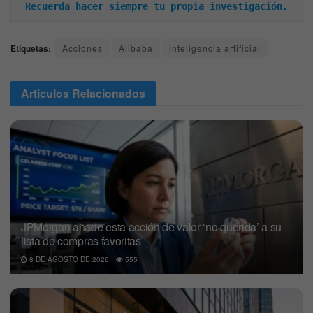
Recuerda hacer siempre tu propia investigación.
Etiquetas:
Acciones
Alibaba
inteligencia artificial
Articulos
Relacionados
JPMorgan añade esta acción de valor ‘no querida’ a su
lista de compras favoritas
8 DE AGOSTO DE 2026
555