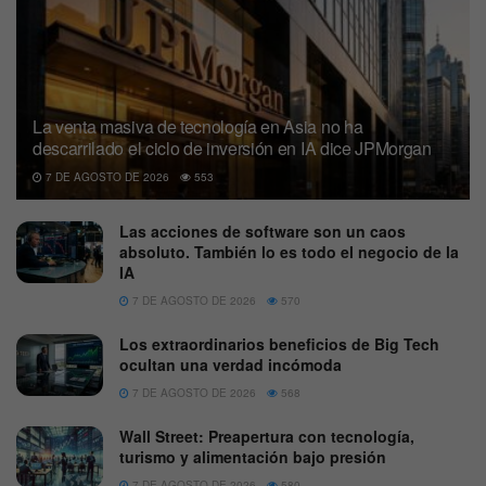
La venta masiva de tecnología en Asia no ha
descarrilado el ciclo de inversión en IA dice JPMorgan
7 DE AGOSTO DE 2026
553
Las acciones de software son un caos
absoluto. También lo es todo el negocio de la
IA
7 DE AGOSTO DE 2026
570
Los extraordinarios beneficios de Big Tech
ocultan una verdad incómoda
7 DE AGOSTO DE 2026
568
Wall Street: Preapertura con tecnología,
turismo y alimentación bajo presión
7 DE AGOSTO DE 2026
580