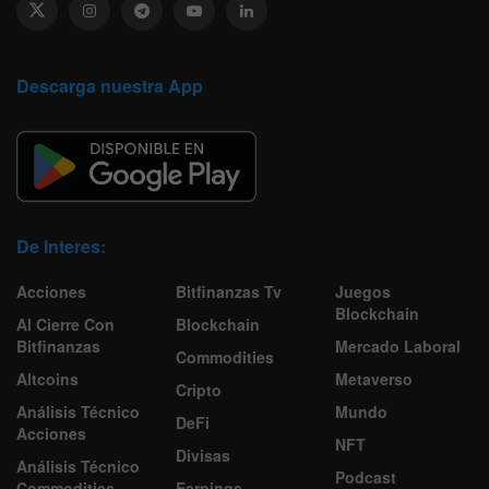
Descarga nuestra App
De Interes:
Acciones
Bitfinanzas Tv
Juegos
Blockchain
Al Cierre Con
Blockchain
Bitfinanzas
Mercado Laboral
Commodities
Altcoins
Metaverso
Cripto
Análisis Técnico
Mundo
DeFi
Acciones
NFT
Divisas
Análisis Técnico
Podcast
Commodities
Earnings