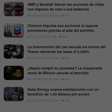
AMD y Sandisk lideran las acciones de chips
con impulso de cara a sus balances
2 DE AGOSTO DE 2026
672
Chevron impulsa sus acciones al superar
previsiones gracias al alza del petróleo
31 DE JULIO DE 2026
569
La intervención del yen sacude los bonos del
Tesoro elevando las tasas al 5,265%
1 DE AGOSTO DE 2026
627
¿Saylor rompió su promesa? La inesperada
venta de Bitcoin sacude al mercado
3 DE AGOSTO DE 2026
583
Duke Energy supera estimaciones con un
beneficio de 1,43 dólares por acción
4 DE AGOSTO DE 2026
542