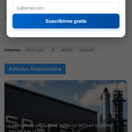
Descargo de responsabilidad: Toda la información 
encontrada en Bitfinanzas es dada con la mejor 
intención, esta no representa ninguna recomendación 
Suscribirme gratis
de inversión y es solo para fines informativos. 
Recuerda hacer siempre tu propia investigación.
Etiquetas:
Anthropic
IA
NVDA
SpaceX
Articulos
Relacionados
Los ingresos de SpaceX saltan un 92% en su primer
reporte tras la IPO