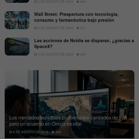
6 DE AGOSTO DE 2026
694
Wall Street: Preapertura con tecnología,
consumo y farmacéutica bajo presión
6 DE AGOSTO DE 2026
577
Las acciones de Nvidia se disparan, ¿gracias a
SpaceX?
5 DE AGOSTO DE 2026
648
Los mercados bursátiles pueden estar cansados de Irán
pero un acuerdo en Ormuz es vital
6 DE AGOSTO DE 2026
563