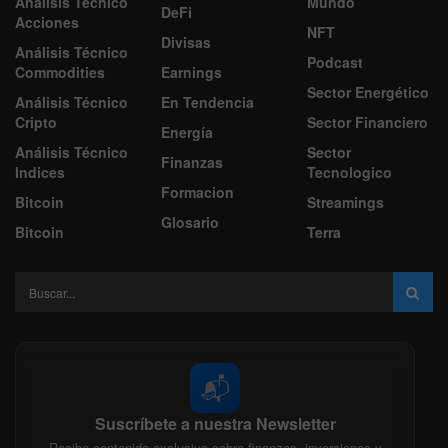
Análisis Técnico
Mundo
DeFi
Acciones
NFT
Divisas
Análisis Técnico
Podcast
Commodities
Earnings
Sector Energético
Análisis Técnico
En Tendencia
Cripto
Sector Financiero
Energía
Análisis Técnico
Sector
Finanzas
Indices
Tecnologico
Formacion
Bitcoin
Streamings
Glosario
Bitcoin
Terra
📬
Suscríbete a nuestra Newsletter
Recibe contenido exclusivo sobre finanzas, inversiones y