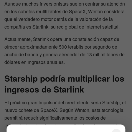
Aunque muchos inversionistas suelen centrar su atención
en los cohetes reutilizables de SpaceX, Winton considera
que el verdadero motor detrás de la valoración de la
compañía es Starlink, su red global de internet satelital.
Actualmente, Starlink opera una constelación capaz de
ofrecer aproximadamente 500 terabits por segundo de
ancho de banda y genera alrededor de 13 mil millones de
dólares en ingresos anuales.
Starship podría multiplicar los
ingresos de Starlink
El próximo gran impulsor del crecimiento sería Starship, el
nuevo cohete de SpaceX. Según Winton, esta tecnología
permitirá reducir significativamente los costos de
lanzamiento y desplegar una cantidad mucho mayor de