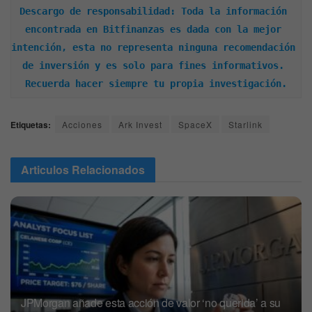
Descargo de responsabilidad: Toda la información 
encontrada en Bitfinanzas es dada con la mejor 
intención, esta no representa ninguna recomendación 
de inversión y es solo para fines informativos. 
Recuerda hacer siempre tu propia investigación.
Etiquetas:
Acciones
Ark Invest
SpaceX
Starlink
Articulos
Relacionados
JPMorgan añade esta acción de valor ‘no querida’ a su