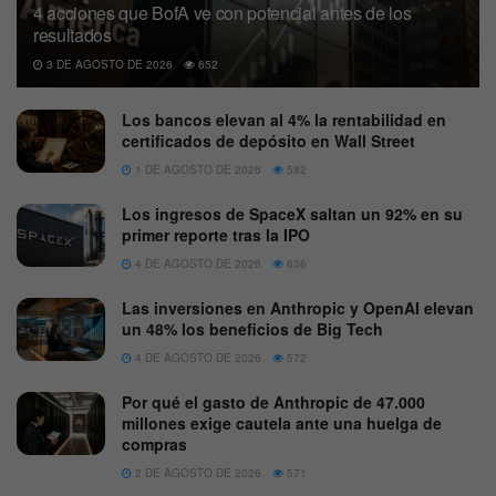
4 acciones que BofA ve con potencial antes de los
resultados
3 DE AGOSTO DE 2026
652
Los bancos elevan al 4% la rentabilidad en
certificados de depósito en Wall Street
1 DE AGOSTO DE 2026
582
Los ingresos de SpaceX saltan un 92% en su
primer reporte tras la IPO
4 DE AGOSTO DE 2026
636
Las inversiones en Anthropic y OpenAI elevan
un 48% los beneficios de Big Tech
4 DE AGOSTO DE 2026
572
Por qué el gasto de Anthropic de 47.000
millones exige cautela ante una huelga de
compras
2 DE AGOSTO DE 2026
571