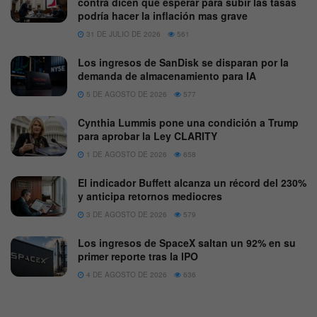
contra dicen que esperar para subir las tasas
podría hacer la inflación mas grave
31 DE JULIO DE 2026
561
Los ingresos de SanDisk se disparan por la
demanda de almacenamiento para IA
5 DE AGOSTO DE 2026
577
Cynthia Lummis pone una condición a Trump
para aprobar la Ley CLARITY
1 DE AGOSTO DE 2026
658
El indicador Buffett alcanza un récord del 230%
y anticipa retornos mediocres
3 DE AGOSTO DE 2026
579
Los ingresos de SpaceX saltan un 92% en su
primer reporte tras la IPO
4 DE AGOSTO DE 2026
636