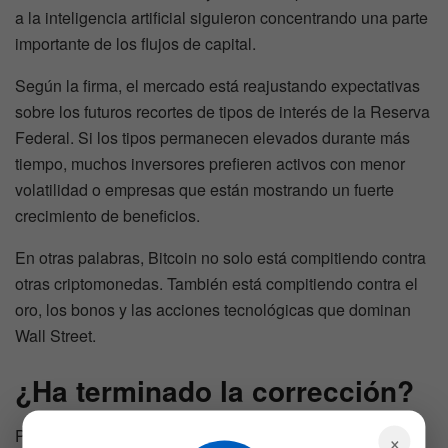
a la inteligencia artificial siguieron concentrando una parte
importante de los flujos de capital.
Según la firma, el mercado está reajustando expectativas
sobre los futuros recortes de tipos de interés de la Reserva
Federal. Si los tipos permanecen elevados durante más
tiempo, muchos inversores prefieren activos con menor
volatilidad o empresas que están mostrando un fuerte
crecimiento de beneficios.
En otras palabras, Bitcoin no solo está compitiendo contra
otras criptomonedas. También está compitiendo contra el
oro, los bonos y las acciones tecnológicas que dominan
Wall Street.
¿Ha terminado la corrección?
Por ahora, la respuesta sigue siendo
incierta
.
×