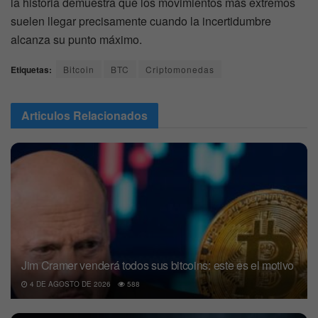
la historia demuestra que los movimientos más extremos
suelen llegar precisamente cuando la incertidumbre
alcanza su punto máximo.
Etiquetas:
Bitcoin
BTC
Criptomonedas
Articulos
Relacionados
Jim Cramer venderá todos sus bitcoins: este es el motivo
4 DE AGOSTO DE 2026
588