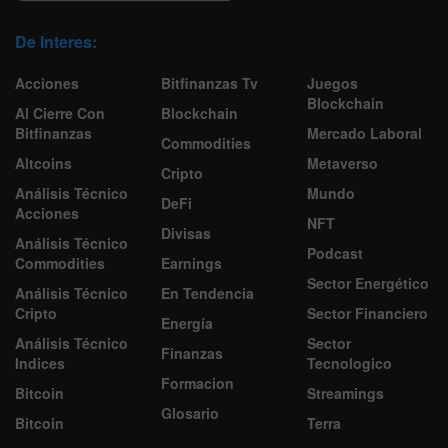
De Interes:
Acciones
Bitfinanzas Tv
Juegos
Blockchain
Al Cierre Con
Blockchain
Bitfinanzas
Mercado Laboral
Commodities
Altcoins
Metaverso
Cripto
Análisis Técnico
Mundo
DeFi
Acciones
NFT
Divisas
Análisis Técnico
Podcast
Commodities
Earnings
Sector Energético
Análisis Técnico
En Tendencia
Cripto
Sector Financiero
Energía
Análisis Técnico
Sector
Finanzas
Indices
Tecnologico
Formacion
Bitcoin
Streamings
Glosario
Bitcoin
Terra