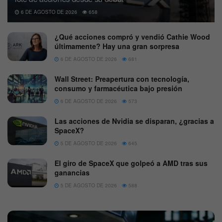
6 DE AGOSTO DE 2026
658
¿Qué acciones compró y vendió Cathie Wood
últimamente? Hay una gran sorpresa
6 DE AGOSTO DE 2026
681
Wall Street: Preapertura con tecnología,
consumo y farmacéutica bajo presión
6 DE AGOSTO DE 2026
573
Las acciones de Nvidia se disparan, ¿gracias a
SpaceX?
5 DE AGOSTO DE 2026
645
El giro de SpaceX que golpeó a AMD tras sus
ganancias
5 DE AGOSTO DE 2026
588