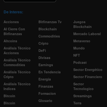
De Interes:
Acciones
Bitfinanzas Tv
Juegos
Blockchain
Al Cierre Con
Blockchain
Bitfinanzas
Mercado Laboral
Commodities
Altcoins
Metaverso
Cripto
Análisis Técnico
Mundo
DeFi
Acciones
NFT
Divisas
Análisis Técnico
Podcast
Commodities
Earnings
Sector Energético
Análisis Técnico
En Tendencia
Cripto
Sector Financiero
Energía
Análisis Técnico
Sector
Finanzas
Indices
Tecnologico
Formacion
Bitcoin
Streamings
Glosario
Bitcoin
Terra