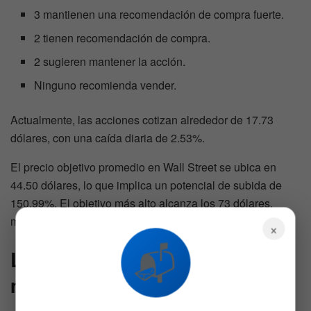
3 mantienen una recomendación de compra fuerte.
2 tienen recomendación de compra.
2 sugieren mantener la acción.
Ninguno recomienda vender.
Actualmente, las acciones cotizan alrededor de 17.73
dólares, con una caída diaria de 2.53%.
El precio objetivo promedio en Wall Street se ubica en
44.50 dólares, lo que implica un potencial de subida de
150.99%. El objetivo más alto alcanza los 73 dólares,
mientras que el más bajo se sitúa en 9 dólares.
×
📬
Las acciones superan al
mercado en 2026