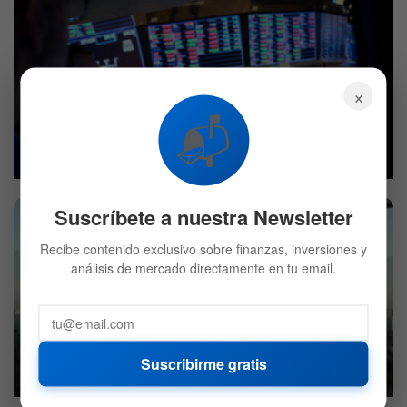
×
📬
Claves del mercado para la semana: inflación, Fed,
ganancias
9 DE AGOSTO DE 2026
555
Suscríbete a nuestra Newsletter
Recibe contenido exclusivo sobre finanzas, inversiones y
análisis de mercado directamente en tu email.
Bank of America dice que el optimismo está en su nivel
más alto desde 2021 por lo que es hora de abandonar
los activos de riesgo
Suscribirme gratis
8 DE AGOSTO DE 2026
607