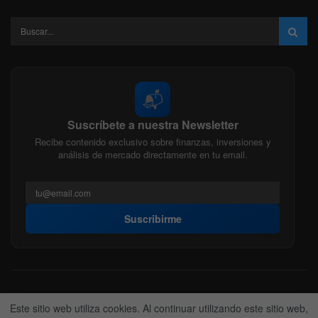
📬
Suscríbete a nuestra Newsletter
Recibe contenido exclusivo sobre finanzas, inversiones y
análisis de mercado directamente en tu email.
Suscribirme
Acerca de nosotros
Politica Editorial
Nuestro Equipo
Este sitio web utiliza cookies. Al continuar utilizando este sitio web,
Contactanos
Anunciate