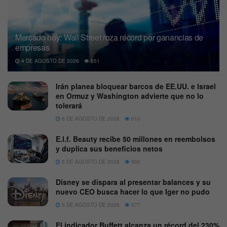
Mercado hoy: Wall Street roza récord por ganancias de
empresas
4 DE AGOSTO DE 2026
551
Irán planea bloquear barcos de EE.UU. e Israel
en Ormuz y Washington advierte que no lo
tolerará
6 DE AGOSTO DE 2026
613
E.l.f. Beauty recibe 50 millones en reembolsos
y duplica sus beneficios netos
5 DE AGOSTO DE 2026
590
Disney se dispara al presentar balances y su
nuevo CEO busca hacer lo que Iger no pudo
5 DE AGOSTO DE 2026
577
El indicador Buffett alcanza un récord del 230%