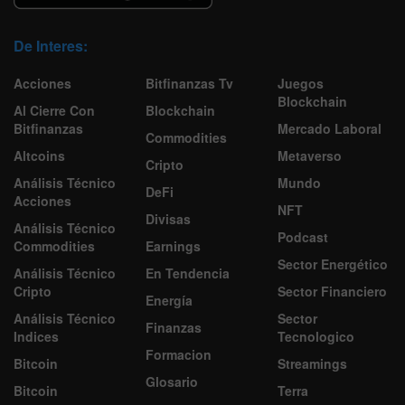
De Interes:
Acciones
Bitfinanzas Tv
Juegos
Blockchain
Al Cierre Con
Blockchain
Bitfinanzas
Mercado Laboral
Commodities
Altcoins
Metaverso
Cripto
Análisis Técnico
Mundo
DeFi
Acciones
NFT
Divisas
Análisis Técnico
Podcast
Commodities
Earnings
Sector Energético
Análisis Técnico
En Tendencia
Cripto
Sector Financiero
Energía
Análisis Técnico
Sector
Finanzas
Indices
Tecnologico
Formacion
Bitcoin
Streamings
Glosario
Bitcoin
Terra