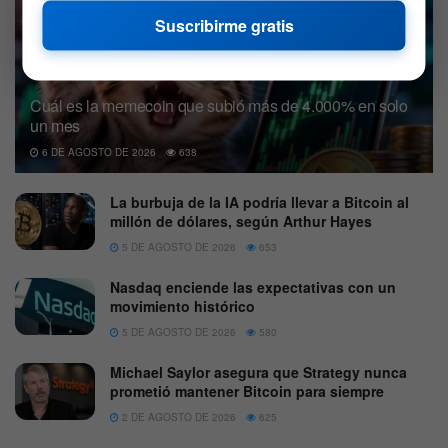
Suscribirme gratis
Cuál es la memecoin que subió más de 4.000% en solo
un mes
6 DE AGOSTO DE 2026
638
La burbuja de la IA podría llevar a Bitcoin al
millón de dólares, según Arthur Hayes
5 DE AGOSTO DE 2026
653
Nasdaq enciende las expectativas con un
movimiento histórico
5 DE AGOSTO DE 2026
580
Michael Saylor asegura que Strategy nunca
prometió mantener Bitcoin para siempre
2 DE AGOSTO DE 2026
625