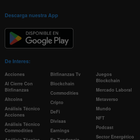
Descarga nuestra App
De Interes:
Acciones
Bitfinanzas Tv
Juegos
Blockchain
Al Cierre Con
Blockchain
Bitfinanzas
Mercado Laboral
Commodities
Altcoins
Metaverso
Cripto
Análisis Técnico
Mundo
DeFi
Acciones
NFT
Divisas
Análisis Técnico
Podcast
Commodities
Earnings
Sector Energético
Análisis Técnico
En Tendencia