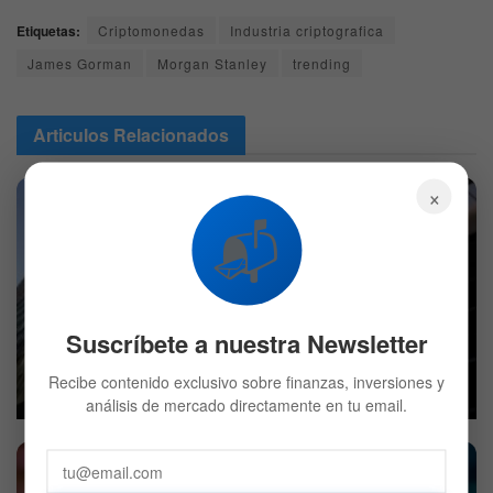
Etiquetas:
Criptomonedas
Industria criptografica
James Gorman
Morgan Stanley
trending
Articulos
Relacionados
×
📬
Suscríbete a nuestra Newsletter
BlackRock decidió vender Bitcoin: ¿Qué compró en su
lugar?
Recibe contenido exclusivo sobre finanzas, inversiones y
7 DE AGOSTO DE 2026
699
análisis de mercado directamente en tu email.