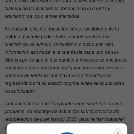
nacimiento, direcciones IP para la actividad de la cuenta,
historial de transacciones, tenencia de la cuenta y
equilibrio
” de los clientes afectados.
Además de ello, Coinbase indicó que posiblemente la
entidad atacante pudo «
haber cambiado el correo
electrónico, el número de teléfono
” o cualquier “
otra
información asociada
” a la cuenta de cada uno de sus
clientes por lo que el intercambio afirma que se encuentra
trabajando “
para restaurar cualquier correo electrónico o
números de teléfono
” que hayan sido “
modificados
”,
regresándolos “
a su estado original antes de la actividad
no autorizada
”.
Coinbase afirmó que “
tan pronto como se enteró de este
problema
” se encargó de actualizar sus “
protocolos de
recuperación de cuentas por SMS
” para “
evitar cualquier
otra omisión de ese proceso de autenticación
”.
×