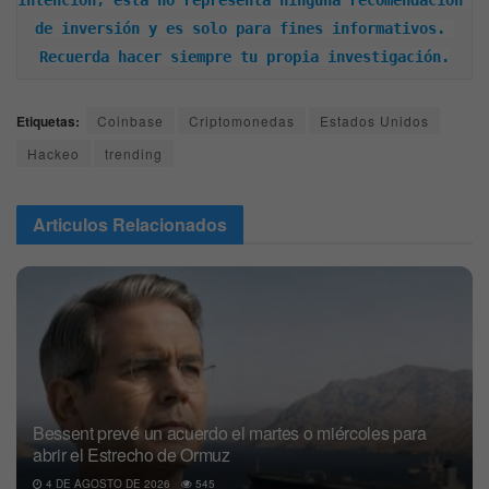
de inversión y es solo para fines informativos. 
Recuerda hacer siempre tu propia investigación.
Etiquetas:
Coinbase
Criptomonedas
Estados Unidos
Hackeo
trending
Articulos
Relacionados
Bessent prevé un acuerdo el martes o miércoles para
abrir el Estrecho de Ormuz
4 DE AGOSTO DE 2026
545