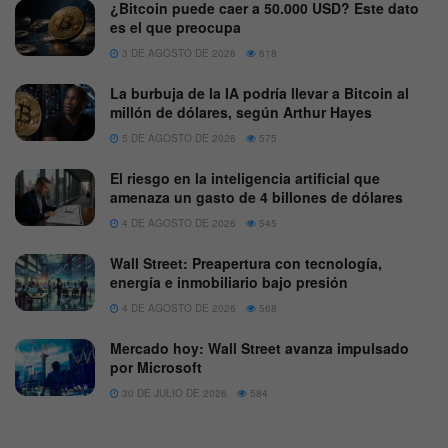
¿Bitcoin puede caer a 50.000 USD? Este dato
es el que preocupa
3 DE AGOSTO DE 2026
618
La burbuja de la IA podría llevar a Bitcoin al
millón de dólares, según Arthur Hayes
5 DE AGOSTO DE 2026
575
El riesgo en la inteligencia artificial que
amenaza un gasto de 4 billones de dólares
4 DE AGOSTO DE 2026
545
Wall Street: Preapertura con tecnología,
energía e inmobiliario bajo presión
4 DE AGOSTO DE 2026
568
Mercado hoy: Wall Street avanza impulsado
por Microsoft
30 DE JULIO DE 2026
584