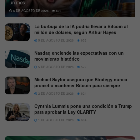
un mes
6 DE AGOSTO DE 2026
633
La burbuja de la IA podría llevar a Bitcoin al
millón de dólares, según Arthur Hayes
5 DE AGOSTO DE 2026
652
Nasdaq enciende las expectativas con un
movimiento histórico
5 DE AGOSTO DE 2026
579
Michael Saylor asegura que Strategy nunca
prometió mantener Bitcoin para siempre
2 DE AGOSTO DE 2026
624
Cynthia Lummis pone una condición a Trump
para aprobar la Ley CLARITY
1 DE AGOSTO DE 2026
664