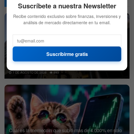
Articulos
Relacionados
Suscríbete a nuestra Newsletter
Recibe contenido exclusivo sobre finanzas, inversiones y
análisis de mercado directamente en tu email.
Suscribirme gratis
BlackRock decidió vender Bitcoin: ¿Qué compró en su
lugar?
7 DE AGOSTO DE 2026
693
Cuál es la memecoin que subió más de 4.000% en solo