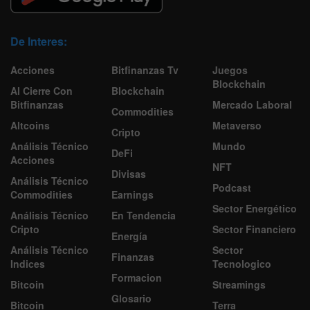
De Interes:
Acciones
Bitfinanzas Tv
Juegos
Blockchain
Al Cierre Con
Blockchain
Bitfinanzas
Mercado Laboral
Commodities
Altcoins
Metaverso
Cripto
Análisis Técnico
Mundo
DeFi
Acciones
NFT
Divisas
Análisis Técnico
Podcast
Commodities
Earnings
Sector Energético
Análisis Técnico
En Tendencia
Cripto
Sector Financiero
Energía
Análisis Técnico
Sector
Finanzas
Indices
Tecnologico
Formacion
Bitcoin
Streamings
Glosario
Bitcoin
Terra