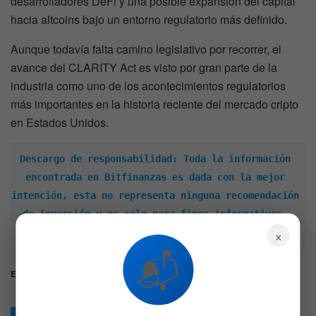
desarrolladores DeFi y una posible expansión del capital
hacia altcoins bajo un entorno regulatorio más definido.
Aunque todavía falta camino legislativo por recorrer, el
avance del CLARITY Act es visto por gran parte de la
industria como uno de los acontecimientos regulatorios
más importantes en la historia reciente del mercado cripto
en Estados Unidos.
Descargo de responsabilidad: Toda la información 
encontrada en Bitfinanzas es dada con la mejor 
intención, esta no representa ninguna recomendación 
de inversión y es solo para fines informativos. 
×
Recuerda hacer siempre tu propia investigación.
📬
Etiquetas:
Bitcoin
Clarity ACt
Ethereum
XRP