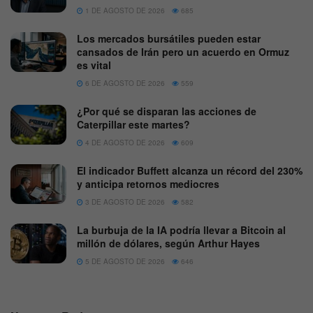
1 DE AGOSTO DE 2026
685
Los mercados bursátiles pueden estar
cansados de Irán pero un acuerdo en Ormuz
es vital
6 DE AGOSTO DE 2026
559
¿Por qué se disparan las acciones de
Caterpillar este martes?
4 DE AGOSTO DE 2026
609
El indicador Buffett alcanza un récord del 230%
y anticipa retornos mediocres
3 DE AGOSTO DE 2026
582
La burbuja de la IA podría llevar a Bitcoin al
millón de dólares, según Arthur Hayes
5 DE AGOSTO DE 2026
646