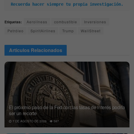
Recuerda hacer siempre tu propia investigación.
Etiquetas:
Aerolíneas
combustible
Inversiones
Petróleo
SpiritAirlines
Trump
WallStreet
Articulos
Relacionados
El próximo paso de la Fed con las tasas de interés podría
ser un recorte
7 DE AGOSTO DE 2026
587