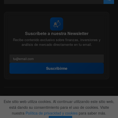
📬
Suscríbete a nuestra Newsletter
Recibe contenido exclusivo sobre finanzas, inversiones y
análisis de mercado directamente en tu email.
Suscribirme
Acerca de nosotros
Politica Editorial
Nuestro Equipo
Este sitio web utiliza cookies. Al continuar utilizando este sitio web,
Contactanos
Anunciate
está dando su consentimiento para el uso de cookies. Visite
nuestra
Política de privacidad y cookies
para saber más.
© 2022-2026
BitFinanzas
- Hecho por
Team DM. 😎