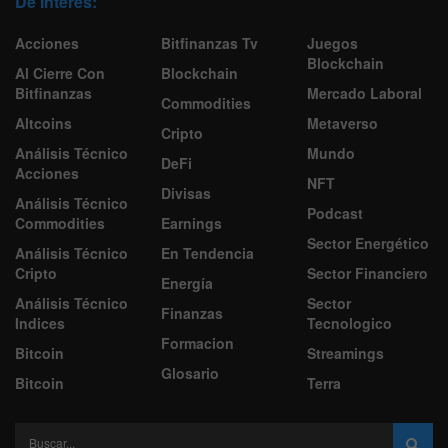
De Interes:
Acciones
Bitfinanzas Tv
Juegos
Blockchain
Al Cierre Con
Blockchain
Bitfinanzas
Mercado Laboral
Commodities
Altcoins
Metaverso
Cripto
Análisis Técnico
Mundo
DeFi
Acciones
NFT
Divisas
Análisis Técnico
Podcast
Commodities
Earnings
Sector Energético
Análisis Técnico
En Tendencia
Cripto
Sector Financiero
Energía
Análisis Técnico
Sector
Finanzas
Indices
Tecnologico
Formacion
Bitcoin
Streamings
Glosario
Bitcoin
Terra