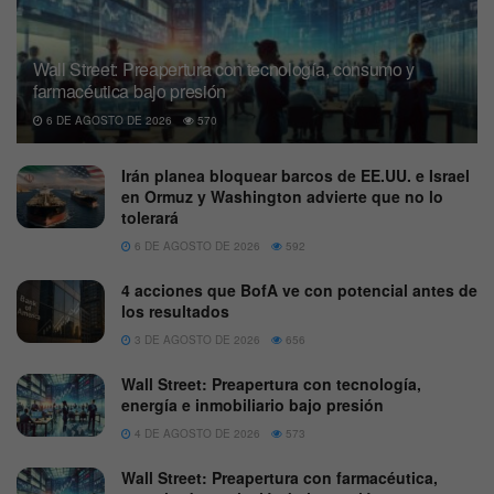
Wall Street: Preapertura con tecnología, consumo y
farmacéutica bajo presión
6 DE AGOSTO DE 2026
570
Irán planea bloquear barcos de EE.UU. e Israel
en Ormuz y Washington advierte que no lo
tolerará
6 DE AGOSTO DE 2026
592
4 acciones que BofA ve con potencial antes de
los resultados
3 DE AGOSTO DE 2026
656
Wall Street: Preapertura con tecnología,
energía e inmobiliario bajo presión
4 DE AGOSTO DE 2026
573
Wall Street: Preapertura con farmacéutica,