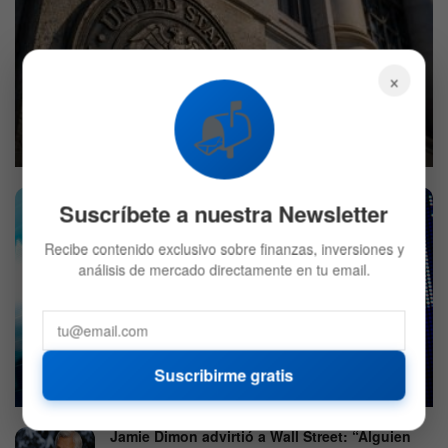
×
El próximo paso de la Fed con las tasas de interés podría
📬
ser un recorte
7 DE AGOSTO DE 2026
591
Suscríbete a nuestra Newsletter
Recibe contenido exclusivo sobre finanzas, inversiones y
análisis de mercado directamente en tu email.
Mercado hoy: Acciones suben por un débil reporte de
empleo
Suscribirme gratis
7 DE AGOSTO DE 2026
545
Jamie Dimon advirtió a Wall Street: “Alguien