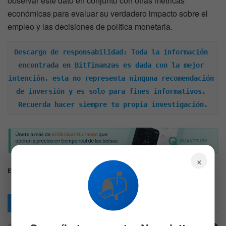
observar este dato en conjunto con otras métricas
económicas para evaluar su verdadero impacto sobre el
empleo y las decisiones de política monetaria.
Descargo de responsabilidad: Toda la información 
encontrada en Bitfinanzas es dada con la mejor 
intención, esta no representa ninguna recomendación 
de inversión y es solo para fines informativos. 
Recuerda hacer siempre tu propia investigación.
×
Etiquetas:
Desempleo
Estados Unidos
MercadoLaboral
📬
Articulos
Relacionados