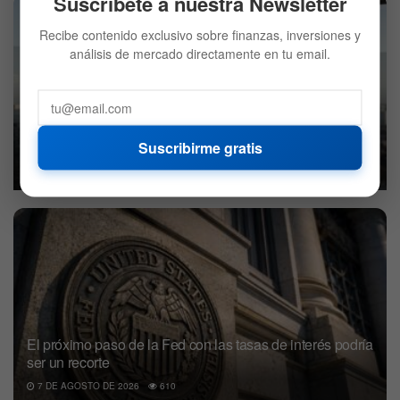
Suscríbete a nuestra Newsletter
Recibe contenido exclusivo sobre finanzas, inversiones y
análisis de mercado directamente en tu email.
Bank of America dice que el optimismo está en su nivel
más alto desde 2021 por lo que es hora de abandonar
Suscribirme gratis
los activos de riesgo
8 DE AGOSTO DE 2026
541
El próximo paso de la Fed con las tasas de interés podría
ser un recorte
7 DE AGOSTO DE 2026
610