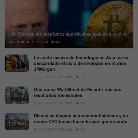
Jim Cramer venderá todos sus bitcoins: este es el motivo
4 DE AGOSTO DE 2026
590
La venta masiva de tecnología en Asia no ha
descarrilado el ciclo de inversión en IA dice
JPMorgan
7 DE AGOSTO DE 2026
552
Qué opina Wall Street de Palantir tras sus
resultados trimestrales
4 DE AGOSTO DE 2026
572
Disney se dispara al presentar balances y su
nuevo CEO busca hacer lo que Iger no pudo
5 DE AGOSTO DE 2026
565