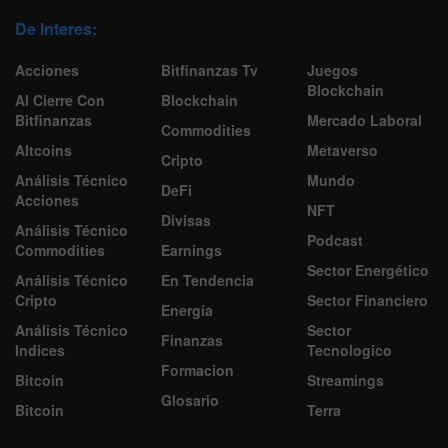
De Interes:
Acciones
Bitfinanzas Tv
Juegos
Blockchain
Al Cierre Con
Blockchain
Bitfinanzas
Mercado Laboral
Commodities
Altcoins
Metaverso
Cripto
Análisis Técnico
Mundo
DeFi
Acciones
NFT
Divisas
Análisis Técnico
Podcast
Commodities
Earnings
Sector Energético
Análisis Técnico
En Tendencia
Cripto
Sector Financiero
Energía
Análisis Técnico
Sector
Finanzas
Indices
Tecnologico
Formacion
Bitcoin
Streamings
Glosario
Bitcoin
Terra