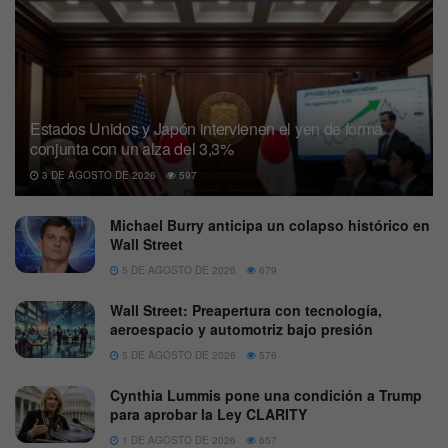
Estados Unidos y Japón intervienen el yen de forma
conjunta con un alza del 3,3%
3 DE AGOSTO DE 2026
597
Michael Burry anticipa un colapso histórico en
Wall Street
5 DE AGOSTO DE 2026
679
Wall Street: Preapertura con tecnología,
aeroespacio y automotriz bajo presión
5 DE AGOSTO DE 2026
576
Cynthia Lummis pone una condición a Trump
para aprobar la Ley CLARITY
1 DE AGOSTO DE 2026
657