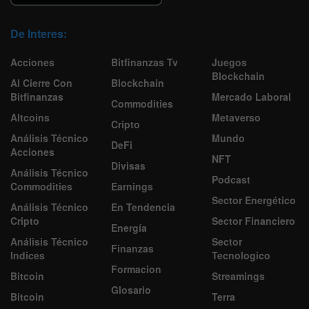
De Interes:
Acciones
Bitfinanzas Tv
Juegos
Blockchain
Al Cierre Con
Blockchain
Bitfinanzas
Mercado Laboral
Commodities
Altcoins
Metaverso
Cripto
Análisis Técnico
Mundo
DeFi
Acciones
NFT
Divisas
Análisis Técnico
Podcast
Commodities
Earnings
Sector Energético
Análisis Técnico
En Tendencia
Cripto
Sector Financiero
Energía
Análisis Técnico
Sector
Finanzas
Indices
Tecnologico
Formacion
Bitcoin
Streamings
Glosario
Bitcoin
Terra