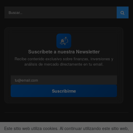
📬
Suscríbete a nuestra Newsletter
Recibe contenido exclusivo sobre finanzas, inversiones y
análisis de mercado directamente en tu email.
Suscribirme
Acerca de nosotros
Politica Editorial
Nuestro Equipo
Este sitio web utiliza cookies. Al continuar utilizando este sitio web,
Contactanos
Anunciate