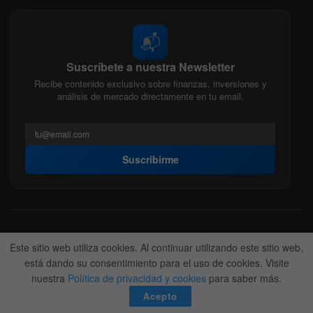
📬
Suscríbete a nuestra Newsletter
Recibe contenido exclusivo sobre finanzas, inversiones y
análisis de mercado directamente en tu email.
Suscribirme
Acerca de nosotros
Politica Editorial
Nuestro Equipo
Este sitio web utiliza cookies. Al continuar utilizando este sitio web,
Contactanos
Anunciate
está dando su consentimiento para el uso de cookies. Visite
nuestra
Política de privacidad y cookies
para saber más.
© 2022-2026
BitFinanzas
- Hecho por
Team DM. 😎
Acepto