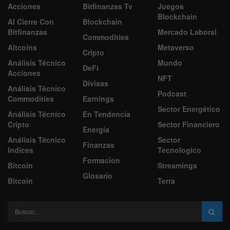
Acciones
Bitfinanzas Tv
Juegos
Blockchain
Al Cierre Con
Blockchain
Bitfinanzas
Mercado Laboral
Commodities
Altcoins
Metaverso
Cripto
Análisis Técnico
Mundo
DeFi
Acciones
NFT
Divisas
Análisis Técnico
Podcast
Commodities
Earnings
Sector Energético
Análisis Técnico
En Tendencia
Cripto
Sector Financiero
Energía
Análisis Técnico
Sector
Finanzas
Indices
Tecnologico
Formacion
Bitcoin
Streamings
Glosario
Bitcoin
Terra