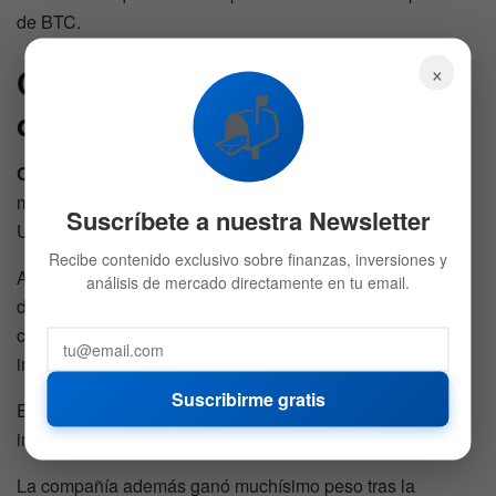
de BTC.
×
Coinbase también podría
📬
destacarse de la euforia cripto
Coinbase
(
COIN
) aparece como otro de los nombres más
mencionados cuando se habla de un Bitcoin en 150.000
Suscríbete a nuestra Newsletter
USD.
Recibe contenido exclusivo sobre finanzas, inversiones y
A diferencia de las mineras, el negocio de Coinbase
análisis de mercado directamente en tu email.
depende mucho más del volumen de operaciones. Y
cuando el mercado cripto entra en rally, millones de
inversores vuelven a operar con fuerza.
Suscribirme gratis
Eso dispara comisiones, actividad institucional y nuevos
ingresos.
La compañía además ganó muchísimo peso tras la