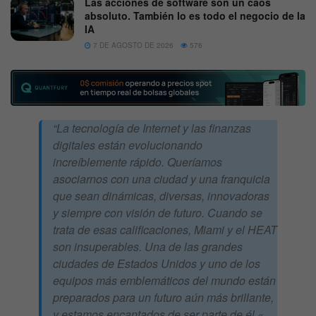
Las acciones de software son un caos
absoluto. También lo es todo el negocio de la
IA
7 DE AGOSTO DE 2026
576
“La tecnología de Internet y las finanzas
digitales están evolucionando
increíblemente rápido. Queríamos
asociarnos con una ciudad y una franquicia
que sean dinámicas, diversas, innovadoras
y siempre con visión de futuro. Cuando se
trata de esas calificaciones, Miami y el HEAT
son insuperables. Una de las grandes
ciudades de Estados Unidos y uno de los
equipos más emblemáticos del mundo están
preparados para un futuro aún más brillante,
y estamos encantados de ser parte de él «