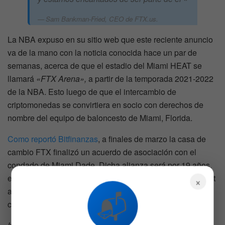
Sam Bankman-Fried, CEO de FTX.us.
La NBA expuso en su sitio web que este reciente anuncio
va de la mano con la noticia conocida hace un par de
semanas, acerca de que el estadio del Miami HEAT se
llamará
«FTX Arena»,
a partir de la temporada 2021-2022
de la NBA. Esto luego de que el intercambio de
criptomonedas se convirtiera en socio con derechos de
nombre del equipo de baloncesto de Miami, Florida.
Como reportó Bitfinanzas
, a finales de marzo la casa de
cambio FTX finalizó un acuerdo de asociación con el
condado de Miami Dade. Dicha alianza será por 19 años,
e incluye el cambio del nombre del estadio del Miami Heat
×
a
«FTX Arena»
, estructura que anteriormente se conocía
📬
como American Airlines Arena.