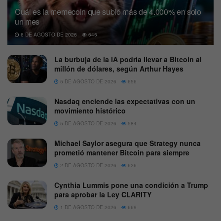
Cuál es la memecoin que subió más de 4.000% en solo
un mes
6 DE AGOSTO DE 2026
645
La burbuja de la IA podría llevar a Bitcoin al
millón de dólares, según Arthur Hayes
5 DE AGOSTO DE 2026
656
Nasdaq enciende las expectativas con un
movimiento histórico
5 DE AGOSTO DE 2026
584
Michael Saylor asegura que Strategy nunca
prometió mantener Bitcoin para siempre
2 DE AGOSTO DE 2026
626
Cynthia Lummis pone una condición a Trump
para aprobar la Ley CLARITY
1 DE AGOSTO DE 2026
669