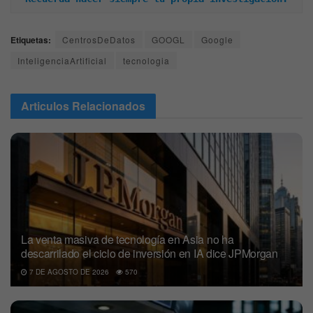
Etiquetas:
CentrosDeDatos
GOOGL
Google
InteligenciaArtificial
tecnologia
Articulos
Relacionados
La venta masiva de tecnología en Asia no ha
descarrilado el ciclo de inversión en IA dice JPMorgan
7 DE AGOSTO DE 2026
570