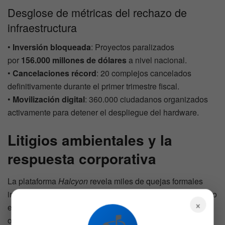
Desglose de métricas del rechazo de
infraestructura
•
Inversión bloqueada
: Proyectos paralizados
por
156.000 millones de dólares
a nivel nacional.
•
Cancelaciones récord
: 20 complejos cancelados
definitivamente durante el primer trimestre fiscal.
•
Movilización digital
: 360.000 ciudadanos organizados
activamente para detener el despliegue del hardware.
Litigios ambientales y la
respuesta corporativa
La plataforma
Halcyon
revela miles de quejas formales
interpuestas por ciudadanos contra contratos de suministro
×
eléctrico de firmas como
Oracle
(
ORCL
). Los usuarios se
oponen al desvío de recursos energéticos públicos hacia