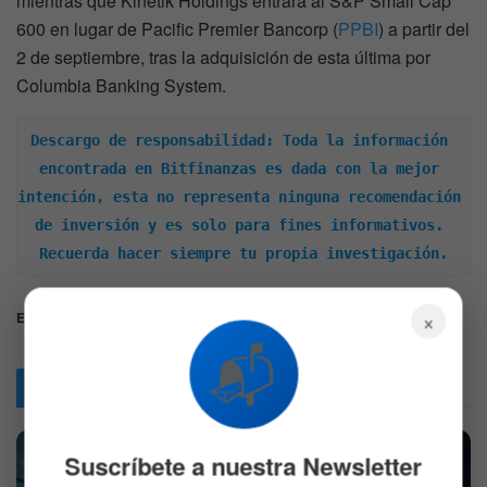
mientras que Kinetik Holdings entrará al S&P Small Cap
600 en lugar de Pacific Premier Bancorp (
PPBI
) a partir del
2 de septiembre, tras la adquisición de esta última por
Columbia Banking System.
Descargo de responsabilidad: Toda la información 
encontrada en Bitfinanzas es dada con la mejor 
intención, esta no representa ninguna recomendación 
de inversión y es solo para fines informativos. 
Recuerda hacer siempre tu propia investigación.
×
Etiquetas:
Inversiones
Mercados
SP500
📬
Articulos
Relacionados
Suscríbete a nuestra Newsletter