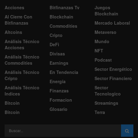
Acciones
Bitfinanzas Tv
Juegos
Blockchain
Al Cierre Con
Blockchain
Bitfinanzas
Mercado Laboral
Commodities
Altcoins
Metaverso
Cripto
Análisis Técnico
Mundo
DeFi
Acciones
NFT
Divisas
Análisis Técnico
Podcast
Commodities
Earnings
Sector Energético
Análisis Técnico
En Tendencia
Cripto
Sector Financiero
Energía
Análisis Técnico
Sector
Finanzas
Indices
Tecnologico
Formacion
Bitcoin
Streamings
Glosario
Bitcoin
Terra