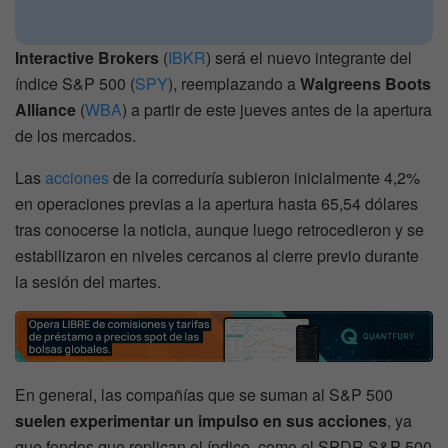
Interactive Brokers
(
IBKR
) será el nuevo integrante del
índice S&P 500 (
SPY
), reemplazando a
Walgreens Boots
Alliance
(
WBA
) a partir de este jueves antes de la apertura
de los mercados.
Las
acciones
de la correduría subieron inicialmente 4,2%
en operaciones previas a la apertura hasta 65,54 dólares
tras conocerse la noticia, aunque luego retrocedieron y se
estabilizaron en niveles cercanos al cierre previo durante
la sesión del martes.
En general, las compañías que se suman al S&P 500
suelen experimentar un impulso en sus acciones
, ya
que fondos que replican el índice, como el SPDR S&P 500