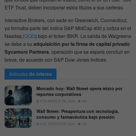
ETF Trust, deben incorporar estos títulos a sus carteras.
Interactive Brokers, con sede en Greenwich, Connecticut,
ya formaba parte del índice S&P MidCap 400 y cotiza en el
Nasdaq (
QQQ
) bajo el ticker IBKR. La salida de Walgreens
se debe a su
adquisición por la firma de capital privado
Sycamore Partners
, operación que se espera concluir en
breve, de acuerdo con S&P Dow Jones Indices.
Articulos
de interes
Mercado hoy: Wall Street opera mixto por
reportes corporativos
6 DE AGOSTO DE 2026
546
Wall Street: Preapertura con tecnología,
consumo y farmacéutica bajo presión
6 DE AGOSTO DE 2026
556