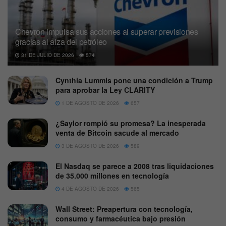
Chevron impulsa sus acciones al superar previsiones
gracias al alza del petróleo
31 DE JULIO DE 2026
574
Cynthia Lummis pone una condición a Trump
para aprobar la Ley CLARITY
1 DE AGOSTO DE 2026
657
¿Saylor rompió su promesa? La inesperada
venta de Bitcoin sacude al mercado
3 DE AGOSTO DE 2026
589
El Nasdaq se parece a 2008 tras liquidaciones
de 35.000 millones en tecnología
4 DE AGOSTO DE 2026
565
Wall Street: Preapertura con tecnología,
consumo y farmacéutica bajo presión