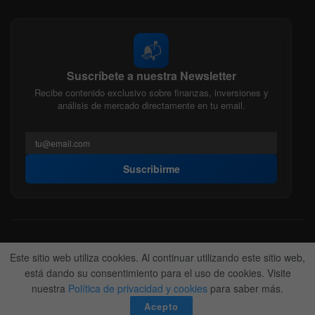
📬
Suscríbete a nuestra Newsletter
Recibe contenido exclusivo sobre finanzas, inversiones y
análisis de mercado directamente en tu email.
Suscribirme
Acerca de nosotros
Politica Editorial
Nuestro Equipo
Este sitio web utiliza cookies. Al continuar utilizando este sitio web,
Contactanos
Anunciate
está dando su consentimiento para el uso de cookies. Visite
nuestra
Política de privacidad y cookies
para saber más.
© 2022-2026
BitFinanzas
- Hecho por
Team DM. 😎
Acepto