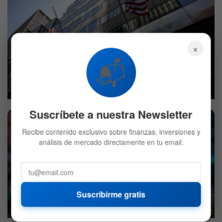
×
📬
BlackRock decidió vender Bitcoin: ¿Qué compró en su
lugar?
7 DE AGOSTO DE 2026
721
Suscríbete a nuestra Newsletter
Recibe contenido exclusivo sobre finanzas, inversiones y
análisis de mercado directamente en tu email.
Cuál es la memecoin que subió más de 4.000% en solo
Suscribirme gratis
un mes
6 DE AGOSTO DE 2026
649