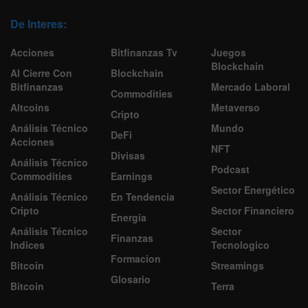
De Interes:
Acciones
Bitfinanzas Tv
Juegos
Blockchain
Al Cierre Con
Blockchain
Bitfinanzas
Mercado Laboral
Commodities
Altcoins
Metaverso
Cripto
Análisis Técnico
Mundo
DeFi
Acciones
NFT
Divisas
Análisis Técnico
Podcast
Commodities
Earnings
Sector Energético
Análisis Técnico
En Tendencia
Cripto
Sector Financiero
Energía
Análisis Técnico
Sector
Finanzas
Indices
Tecnologico
Formacion
Bitcoin
Streamings
Glosario
Bitcoin
Terra