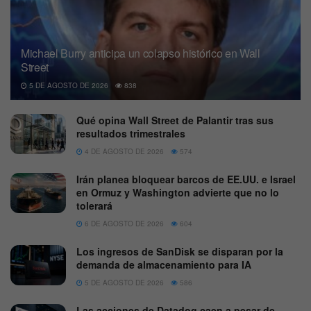
Michael Burry anticipa un colapso histórico en Wall
Street
5 DE AGOSTO DE 2026
838
Qué opina Wall Street de Palantir tras sus
resultados trimestrales
4 DE AGOSTO DE 2026
574
Irán planea bloquear barcos de EE.UU. e Israel
en Ormuz y Washington advierte que no lo
tolerará
6 DE AGOSTO DE 2026
604
Los ingresos de SanDisk se disparan por la
demanda de almacenamiento para IA
5 DE AGOSTO DE 2026
586
Las acciones de Datadog caen a pesar de