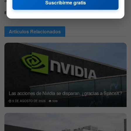
algunos inversores.
Suscribirme gratis
Etiquetas:
Acciones
inteligencia artificial
Jeff Bezos
Articulos
Relacionados
Las acciones de Nvidia se disparan, ¿gracias a SpaceX?
5 DE AGOSTO DE 2026
599