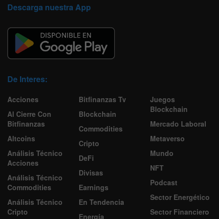
Descarga nuestra App
De Interes:
Acciones
Bitfinanzas Tv
Juegos
Blockchain
Al Cierre Con
Blockchain
Bitfinanzas
Mercado Laboral
Commodities
Altcoins
Metaverso
Cripto
Análisis Técnico
Mundo
DeFi
Acciones
NFT
Divisas
Análisis Técnico
Podcast
Commodities
Earnings
Sector Energético
Análisis Técnico
En Tendencia
Cripto
Sector Financiero
Energía