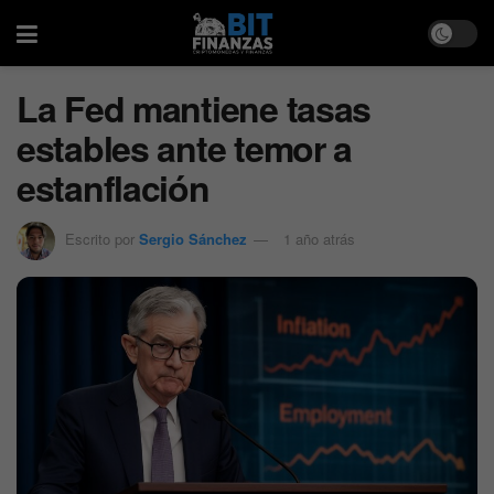
La Fed mantiene tasas
estables ante temor a
estanflación
Escrito por
Sergio Sánchez
1 año atrás