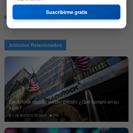
Suscribirme gratis
Etiquetas:
ADA
cardano
CardanoMuestraCrecimientoContinuo
Metricas
Articulos
Relacionados
BlackRock decidió vender Bitcoin: ¿Qué compró en su
lugar?
7 DE AGOSTO DE 2026
710