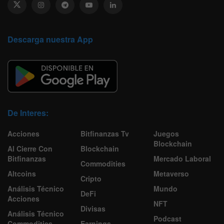
Descarga nuestra App
De Interes:
Acciones
Bitfinanzas Tv
Juegos
Blockchain
Al Cierre Con
Blockchain
Bitfinanzas
Mercado Laboral
Commodities
Altcoins
Metaverso
Cripto
Análisis Técnico
Mundo
DeFi
Acciones
NFT
Divisas
Análisis Técnico
Podcast
Commodities
Earnings