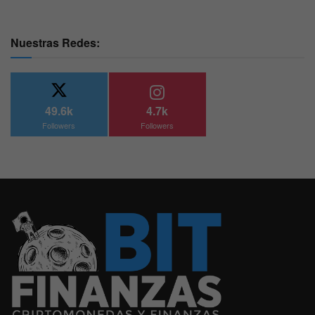
Nuestras Redes:
49.6k
4.7k
Followers
Followers