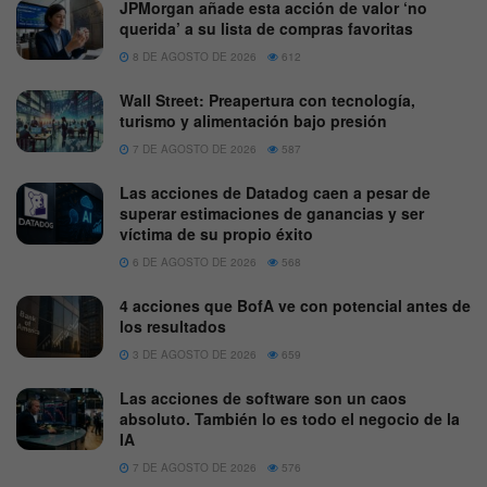
JPMorgan añade esta acción de valor ‘no
querida’ a su lista de compras favoritas
8 DE AGOSTO DE 2026
612
Wall Street: Preapertura con tecnología,
turismo y alimentación bajo presión
7 DE AGOSTO DE 2026
587
Las acciones de Datadog caen a pesar de
superar estimaciones de ganancias y ser
víctima de su propio éxito
6 DE AGOSTO DE 2026
568
4 acciones que BofA ve con potencial antes de
los resultados
3 DE AGOSTO DE 2026
659
Las acciones de software son un caos
absoluto. También lo es todo el negocio de la
IA
7 DE AGOSTO DE 2026
576