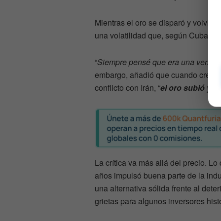
Mientras el oro se disparó y volvió a
una volatilidad que, según Cuban, no
“
Siempre pensé que era una versión
embargo, añadió que cuando crecier
conflicto con Irán, “
el oro subió y B
La crítica va más allá del precio. L
años impulsó buena parte de la indus
una alternativa sólida frente al det
grietas para algunos inversores hist