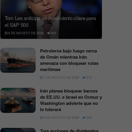
Tom Lee anticipa un movimiento clave para
el S&P 500
6 DE AGOSTO DE 2026
600
Petroleros bajo fuego cerca
de Omán mientras Irán
amenaza con bloquear rutas
marítimas
1 DE AGOSTO DE 2026
679
Irán planea bloquear barcos
de EE.UU. e Israel en Ormuz y
Washington advierte que no
lo tolerará
6 DE AGOSTO DE 2026
593
Tres acciones de dividendos