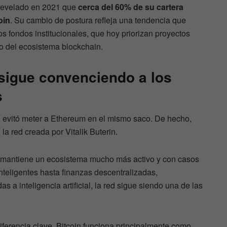
revelado en 2021 que
cerca del 60% de su cartera
oin
. Su cambio de postura refleja una tendencia que
s fondos institucionales, que hoy priorizan proyectos
o del ecosistema blockchain.
sigue convenciendo a los
s
 evitó meter a Ethereum en el mismo saco. De hecho,
la red creada por Vitalik Buterin.
m mantiene un ecosistema mucho más activo y con casos
nteligentes hasta finanzas descentralizadas,
s a inteligencia artificial, la red sigue siendo una de las
diferencia clave. Bitcoin funciona principalmente como