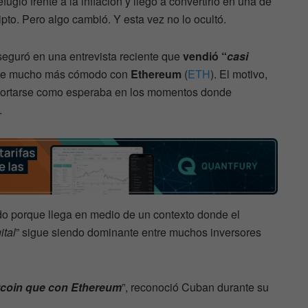
fugio frente a la inflación y llegó a convertirlo en una de
ipto. Pero algo cambió. Y esta vez no lo ocultó.
aseguró en una entrevista reciente que
vendió “
casi
nte mucho más cómodo con
Ethereum
(
ETH
). El motivo,
mportarse como esperaba en los momentos donde
.
do porque llega en medio de un contexto donde el
ital
” sigue siendo dominante entre muchos inversores
tcoin que con Ethereum
”, reconoció Cuban durante su