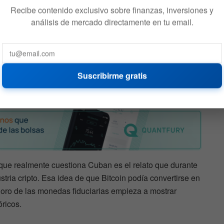
Recibe contenido exclusivo sobre finanzas, inversiones y
análisis de mercado directamente en tu email.
 captar flujos defensivos, Bitcoin perdió fuerza y mostró
 encaja con la narrativa de activo refugio.
 mejorada del oro
”, recordó el multimillonario. Sin
Suscribirme gratis
on las tensiones internacionales, especialmente por el
itcoin cayó
”.
o que realmente cuestiona Cuban es el relato que durante
tria cripto. Esa idea de que Bitcoin podía convertirse en
erioro de las monedas fiduciarias empieza a mostrar
óricos.