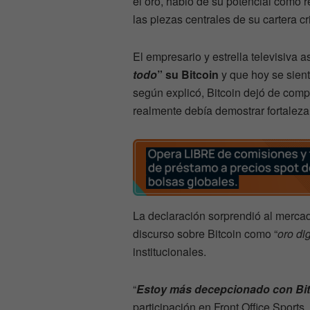
el oro, habló de su potencial como re
las piezas centrales de su cartera cr
El empresario y estrella televisiva 
todo
” su Bitcoin
y que hoy se sie
según explicó, Bitcoin dejó de co
realmente debía demostrar fortaleza
La declaración sorprendió al merca
discurso sobre Bitcoin como “
oro dig
institucionales.
“
Estoy más decepcionado con Bi
participación en Front Office Sports.