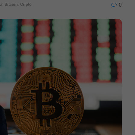
0
En
Bitcoin
,
Cripto