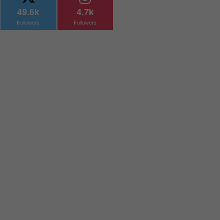
49.6k
4.7k
Followers
Followers