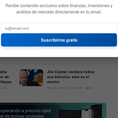
e obvio que es un valor. Marca todas
Recibe contenido exclusivo sobre finanzas, inversiones y
e no sé cómo se puede llegar a
análisis de mercado directamente en tu email.
almente de que es otra cosa que un
registrados podría tener consecuencias legales, y que los
Suscribirme gratis
se detrás de su tecnología.
dría
Jim Cramer venderá todos
lón de
sus bitcoins: este es el
r Hayes
motivo
624
4 DE AGOSTO DE 2026
587