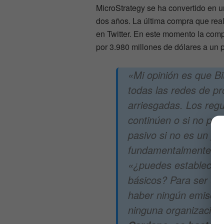
MicroStrategy se ha convertido en u
dos años. La última compra que real
en Twitter. En este momento la comp
por 3.980 millones de dólares a un p
«Mi opinión es que Bi
todas las redes de pr
arriesgadas. Los regu
continúen o si no per
pasivo si no es un pr
fundamentalmente, to
«¿puedes establecer 
básicos?
Para ser un
haber ningún emisor, 
ninguna organización 