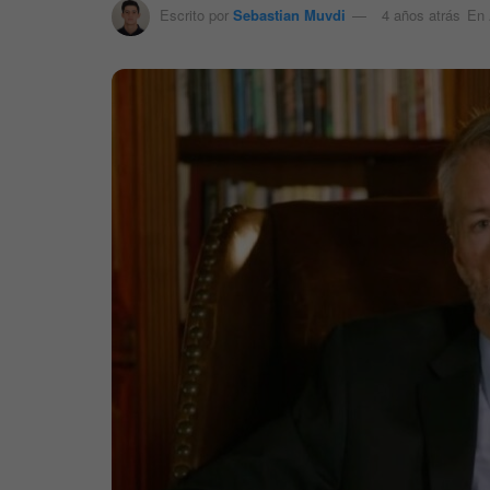
Escrito por
Sebastian Muvdi
4 años atrás
En