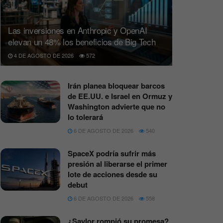
Las inversiones en Anthropic y OpenAI
elevan un 48% los beneficios de Big Tech
4 DE AGOSTO DE 2026
572
Irán planea bloquear barcos
de EE.UU. e Israel en Ormuz y
Washington advierte que no
lo tolerará
6 DE AGOSTO DE 2026
540
SpaceX podría sufrir más
presión al liberarse el primer
lote de acciones desde su
debut
6 DE AGOSTO DE 2026
558
¿Saylor rompió su promesa?