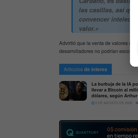
Cardano, es bastant
las casillas, así qu
convencer intelectu
valor.»
Advirtió que la venta de valores no 
desarrolladores no podrían esconder
Articulos
de interes
La burbuja de la IA po
llevar a Bitcoin al mil
dólares, según Arthu
5 DE AGOSTO DE 2026