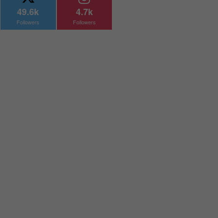
49.6k
4.7k
Followers
Followers