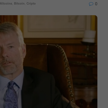
0
Altcoins
,
Bitcoin
,
Cripto