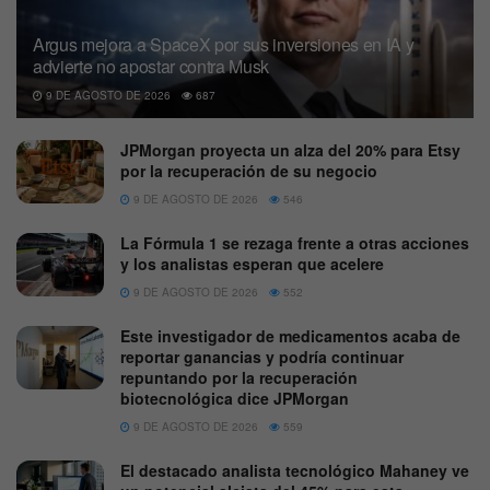
Argus mejora a SpaceX por sus inversiones en IA y
advierte no apostar contra Musk
9 DE AGOSTO DE 2026
687
JPMorgan proyecta un alza del 20% para Etsy
por la recuperación de su negocio
9 DE AGOSTO DE 2026
546
La Fórmula 1 se rezaga frente a otras acciones
y los analistas esperan que acelere
9 DE AGOSTO DE 2026
552
Este investigador de medicamentos acaba de
reportar ganancias y podría continuar
repuntando por la recuperación
biotecnológica dice JPMorgan
9 DE AGOSTO DE 2026
559
El destacado analista tecnológico Mahaney ve