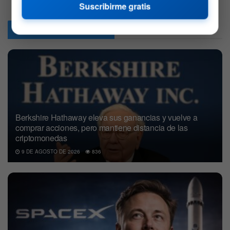
Suscribirme gratis
Articulos
Relacionados
Berkshire Hathaway eleva sus ganancias y vuelve a
comprar acciones, pero mantiene distancia de las
criptomonedas
9 DE AGOSTO DE 2026
836