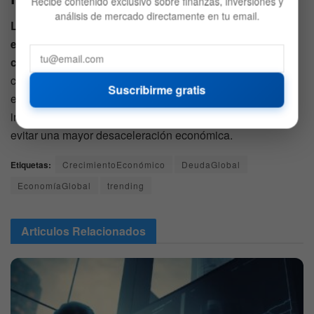
Recibe contenido exclusivo sobre finanzas, inversiones y
análisis de mercado directamente en tu email.
La economía global se enfrenta a múltiples desafíos,
entre ellos la creciente deuda y las tensiones
comerciales.
Aunque Asia sigue siendo un motor de
crecimiento, el proteccionismo y la falta de reformas
Suscribirme gratis
estructurales en China podrían frenar su avance. El FMI
insta a los gobiernos a tomar medidas decisivas para
evitar una mayor desaceleración económica.
Etiquetas:
CrecimientoEconómico
DeudaGlobal
EconomíaGlobal
trending
Articulos
Relacionados