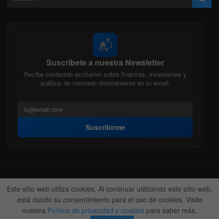
📬
Suscríbete a nuestra Newsletter
Recibe contenido exclusivo sobre finanzas, inversiones y
análisis de mercado directamente en tu email.
Suscribirme
Acerca de nosotros
Politica Editorial
Nuestro Equipo
Este sitio web utiliza cookies. Al continuar utilizando este sitio web,
Contactanos
Anunciate
está dando su consentimiento para el uso de cookies. Visite
nuestra
Política de privacidad y cookies
para saber más.
© 2022-2026
BitFinanzas
- Hecho por
Team DM. 😎