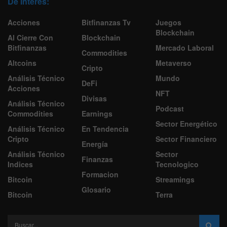
De Interes:
Acciones
Bitfinanzas Tv
Juegos
Blockchain
Al Cierre Con
Blockchain
Bitfinanzas
Mercado Laboral
Commodities
Altcoins
Metaverso
Cripto
Análisis Técnico
Mundo
DeFi
Acciones
NFT
Divisas
Análisis Técnico
Podcast
Commodities
Earnings
Sector Energético
Análisis Técnico
En Tendencia
Cripto
Sector Financiero
Energía
Análisis Técnico
Sector
Finanzas
Indices
Tecnologico
Formacion
Bitcoin
Streamings
Glosario
Bitcoin
Terra