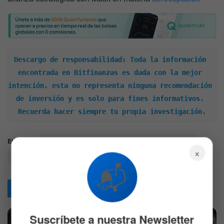
Descargo de responsabilidad: Toda la información 
encontrada en Bitfinanzas es dada con la mejor 
intención, esta no representa ninguna recomendación 
de inversión y es solo para fines informativos. 
Recuerda hacer siempre tu propia investigación.
Etiquetas:
ElonMusk
MercadosFinancieros
SpaceX
×
Starship
trending
📬
Articulos
Relacionados
Suscríbete a nuestra Newsletter