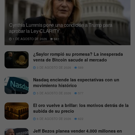
Cynthia Lummis pone una condición a Trump para
aprobar la Ley CLARITY
1 DE AGOSTO DE 2026
661
¿Saylor rompió su promesa? La inesperada
venta de Bitcoin sacude al mercado
3 DE AGOSTO DE 2026
589
Nasdaq enciende las expectativas con un
movimiento histórico
5 DE AGOSTO DE 2026
577
El oro vuelve a brillar: los motivos detrás de la
subida de su precio
6 DE AGOSTO DE 2026
622
Jeff Bezos planea vender 4.000 millones en