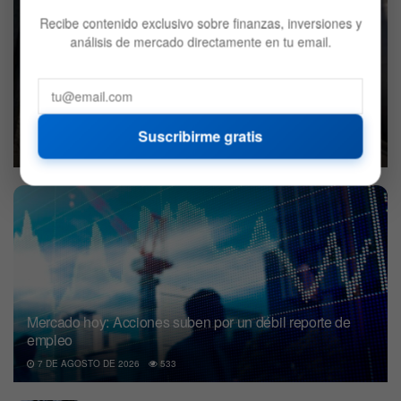
Recibe contenido exclusivo sobre finanzas, inversiones y
análisis de mercado directamente en tu email.
El próximo paso de la Fed con las tasas de interés podría
ser un recorte
Suscribirme gratis
7 DE AGOSTO DE 2026
560
Mercado hoy: Acciones suben por un débil reporte de
empleo
7 DE AGOSTO DE 2026
533