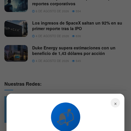
reportes corporativos
6 DE AGOSTO DE 2026
554
Los ingresos de SpaceX saltan un 92% en su
primer reporte tras la IPO
4 DE AGOSTO DE 2026
636
Duke Energy supera estimaciones con un
beneficio de 1,43 dólares por acción
4 DE AGOSTO DE 2026
545
Nuestras Redes:
×
📬
49.6k
4.7k
Followers
Followers