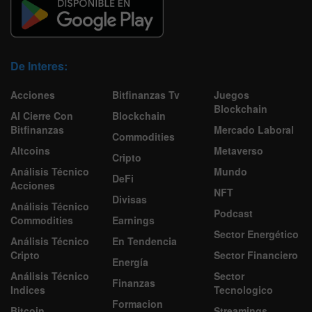
De Interes:
Acciones
Bitfinanzas Tv
Juegos
Blockchain
Al Cierre Con
Blockchain
Bitfinanzas
Mercado Laboral
Commodities
Altcoins
Metaverso
Cripto
Análisis Técnico
Mundo
DeFi
Acciones
NFT
Divisas
Análisis Técnico
Podcast
Commodities
Earnings
Sector Energético
Análisis Técnico
En Tendencia
Cripto
Sector Financiero
Energía
Análisis Técnico
Sector
Finanzas
Indices
Tecnologico
Formacion
Bitcoin
Streamings