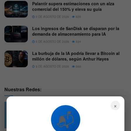
Palantir supera estimaciones con un alza
comercial del 150% y eleva su guía
3 DE AGOSTO DE 2026
626
Los ingresos de SanDisk se disparan por la
demanda de almacenamiento para IA
5 DE AGOSTO DE 2026
534
La burbuja de la IA podría llevar a Bitcoin al
millón de dólares, según Arthur Hayes
5 DE AGOSTO DE 2026
568
Nuestras Redes:
×
📬
49.6k
4.7k
Followers
Followers